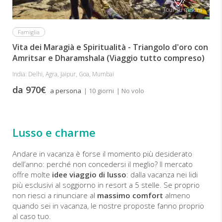
Tour su misura
Famiglia
Vita dei Maragià e Spiritualità - Triangolo d'oro con
Amritsar e Dharamshala (Viaggio tutto compreso)
India: Delhi, Agra, Jaipur, Goa, Mumbai
da 970€
a persona
| 10 giorni
| No volo
Lusso e charme
Andare in vacanza è forse il momento più desiderato
dell’anno: perché non concedersi il meglio? Il mercato
offre molte
idee viaggio di lusso
: dalla vacanza nei lidi
più esclusivi al soggiorno in resort a 5 stelle. Se proprio
non riesci a rinunciare al
massimo comfort
almeno
quando sei in vacanza, le nostre proposte fanno proprio
al caso tuo.