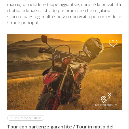
marcia) di includere tappe aggiuntive, nonché la possibilità
di abbandonarsi a strade panoramiche che regalano
scorci e paesaggi molto spesso non visibili percorrendo le
strade principali.
A
Tour su misura
Auto e moto self drive
Tour con partenze garantite / Tour in moto del