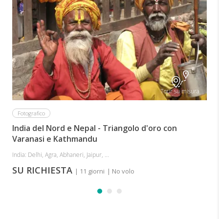
I
Tour su misura
Fotografico
India del Nord e Nepal - Triangolo d'oro con
Varanasi e Kathmandu
India: Delhi, Agra, Abhaneri, Jaipur, ...
SU RICHIESTA
| 11 giorni
| No volo