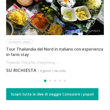
B
Tour su misura
Conoscere i popoli
Tour Thailandia del Nord in italiano con esperienza
in farm stay
Thailandia: Chiang Rai, Chiang Khong, ...
SU RICHIESTA
| 6 giorni
| No volo
Scopri tutte le idee di viaggio Conoscere i popoli