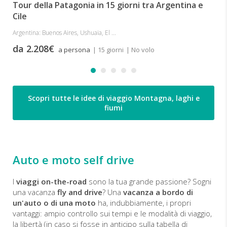
Tour della Patagonia in 15 giorni tra Argentina e
Cile
Argentina: Buenos Aires, Ushuaia, El ...
da 2.208€
a persona
| 15 giorni
| No volo
Scopri tutte le idee di viaggio Montagna, laghi e
fiumi
Auto e moto self drive
I
viaggi on-the-road
sono la tua grande passione? Sogni
una vacanza
fly and drive
? Una
vacanza a bordo di
un'auto o di una moto
ha, indubbiamente, i propri
vantaggi: ampio controllo sui tempi e le modalità di viaggio,
la libertà (in caso si fosse in anticipo sulla tabella di