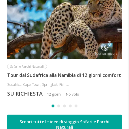
Tour su misura
Safari e Parchi Naturali
Tour dal Sudafrica alla Namibia di 12 giorni comfort
Sudafrica: Cape Town, Springbok, Fish ...
SU RICHIESTA
| 12 giorni
| No volo
Scopri tutte le idee di viaggio Safari e Parchi
Naturali