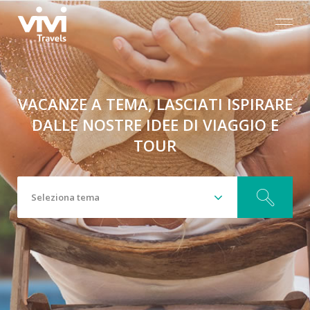
Vacanze
a
Esplo
tema,
come
VACANZE A TEMA, LASCIATI ISPIRARE
DALLE NOSTRE IDEE DI VIAGGIO E
viaggiare.
TOUR
Scopri
i
Seleziona
tema
Seleziona tema
nostri
consigli