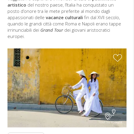
artistico
del nostro paese, l’Italia ha conquistato un
posto d’onore tra le mete preferite al mondo dagli
appassionati delle
vacanze culturali
fin dal XVII secolo,
quando le grandi città come Roma e Napoli erano tappe
irrinunciabili dei
Grand Tour
dei giovani aristocratici
europei.
I
Tour su misura