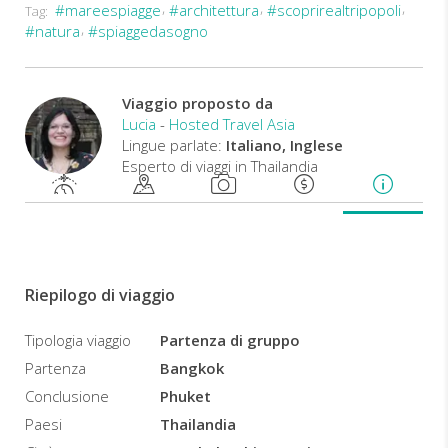
#mareespiagge
#architettura
#scoprirealtripopoli
Tag:
Il
#natura
#spiaggedasogno
viaggio
si
conclude
con
Viaggio proposto da
un
Lucia
-
Hosted Travel Asia
po'
Lingue parlate:
Italiano, Inglese
di
Esperto di viaggi in Thailandia
relax
sulle
meravigliose
spiagge
del
sud.
Riepilogo di viaggio
In
base
Tipologia viaggio
Partenza di gruppo
alla
Partenza
Bangkok
stagione,
le
Conclusione
Phuket
isole
Paesi
Thailandia
consigliate