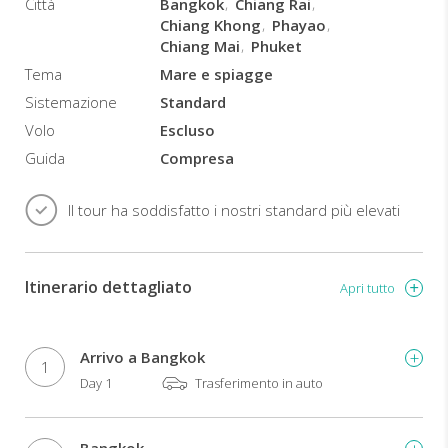
Città
Bangkok
Chiang Rai
per
Chiang Khong
Phayao
il
Chiang Mai
Phuket
soggiorno
mare
Tema
Mare e spiagge
sono:
Sistemazione
Standard
Koh
Volo
Escluso
Samui
Guida
Compresa
durante
il
Il tour ha soddisfatto i nostri standard più elevati
periodo
estivo
fino
al
Itinerario dettagliato
Apri tutto
31
ottobre
Phuket
Arrivo a Bangkok
durante
1
il
Day 1
Trasferimento in auto
periodo
invernale
da