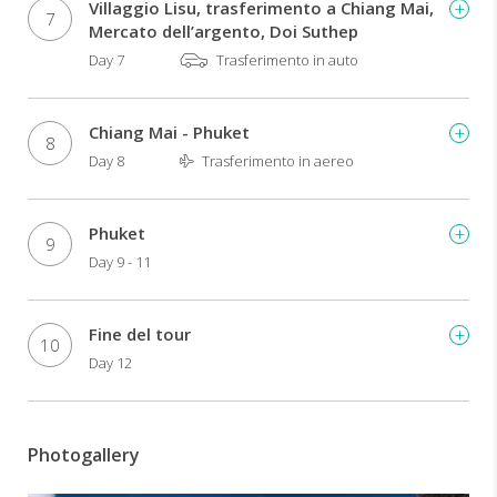
qui
Villaggio Lisu, trasferimento a Chiang Mai,
7
è
Mercato dell’argento, Doi Suthep
possibile
Day 7
Trasferimento in auto
trovare
il
tour
Chiang Mai - Phuket
8
con
Day 8
Trasferimento in aereo
estensione
mare
a
Phuket
Koh
9
Samui
Day 9 - 11
per
il
periodo
Fine del tour
10
estivo.
Day 12
Tutte
le
attività
Photogallery
svolte
in