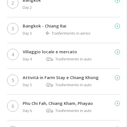
Bangkok
2
novembre
Day 2
a
marzo.
Bangkok - Chiang Rai
In
3
questo
Day 3
Trasferimento in aereo
itinerario
vi
presentiamo
Villaggio locale e mercato
4
il
Day 4
Trasferimento in auto
tour
con
estensione
Attività in Farm Stay e Chiang Khong
5
mare
Day 5
Trasferimento in auto
a
Phuket
per
Phu Chi Fah, Chiang Kham, Phayao
il
6
periodo
Day 6
Trasferimento in auto
invernale,
mentre