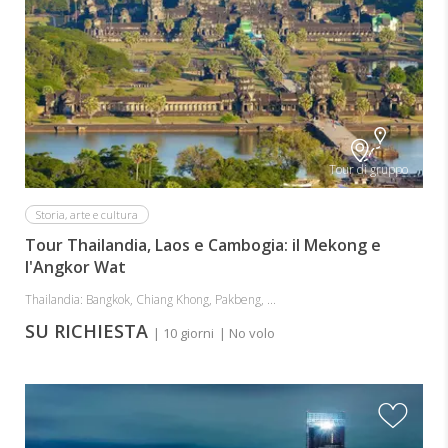
Tour di gruppo
Storia, arte e cultura
Tour Thailandia, Laos e Cambogia: il Mekong e
l'Angkor Wat
Thailandia: Bangkok, Chiang Khong, Pakbeng, ...
SU RICHIESTA
| 10 giorni
| No volo