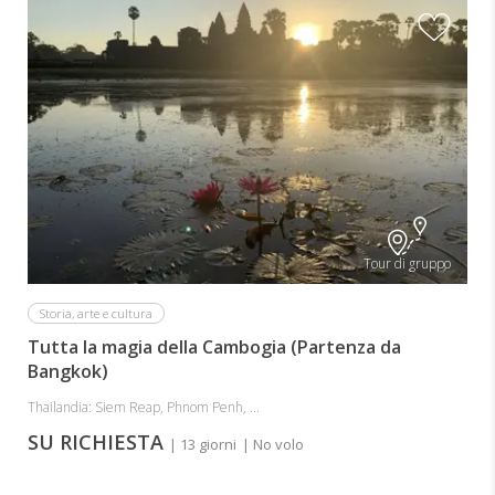
Tour di gruppo
Storia, arte e cultura
Tutta la magia della Cambogia (Partenza da
Bangkok)
Thailandia: Siem Reap, Phnom Penh, ...
SU RICHIESTA
| 13 giorni
| No volo