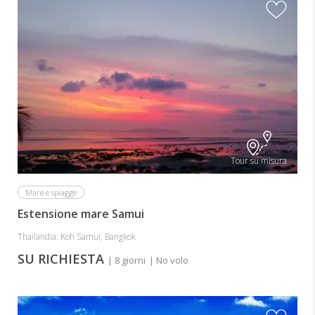
Tour su misura
Mare e spiagge
Estensione mare Samui
Thailandia: Koh Samui, Bangkok
SU RICHIESTA
| 8 giorni
| No volo