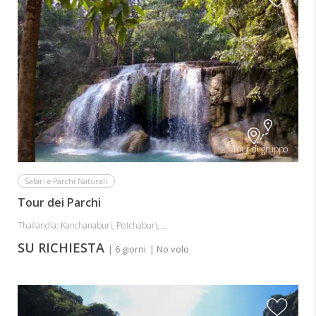
Tour di gruppo
Safari e Parchi Naturali
Tour dei Parchi
Thailandia: Kanchanaburi, Petchaburi, ...
SU RICHIESTA
| 6 giorni
| No volo