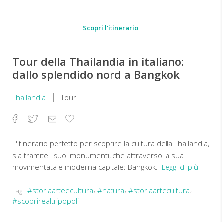
Scopri l'itinerario
Tour della Thailandia in italiano:
dallo splendido nord a Bangkok
Thailandia
Tour
Facebook
Twitter
Email
Aggiungi
ai
preferiti
L'itinerario perfetto per scoprire la cultura della Thailandia,
sia tramite i suoi monumenti, che attraverso la sua
movimentata e moderna capitale: Bangkok.
Leggi di più
#storiaarteecultura
#natura
#storiaartecultura
Tag:
Partenza
#scoprirealtripopoli
ogni
martedì