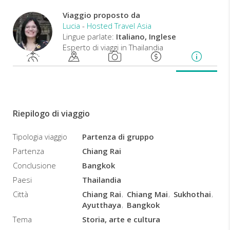
da Chiang
Rai.
Viaggio proposto da
Lucia
-
Hosted Travel Asia
Il
Lingue parlate:
Italiano, Inglese
tour
Esperto di viaggi in Thailandia
è
garantito
con
un
minimo
di
Riepilogo di viaggio
2
partecipanti.
Tipologia viaggio
Partenza di gruppo
Partenza
Chiang Rai
Conclusione
Bangkok
Paesi
Thailandia
Città
Chiang Rai
Chiang Mai
Sukhothai
Ayutthaya
Bangkok
Tema
Storia, arte e cultura