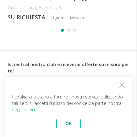
Thailandia: Chiang Mai, Chiang Rai, ...
SU RICHIESTA
| 11 giorni
| No volo
Iscriviti al nostro club e riceverai offerte su misura per
te!
Email
I cookie ci aiutano a fornire i nostri servizi. Utilizzando
tali servizi, accetti l'utilizzo dei cookie da parte nostra.
Follow us
Leggi di più.
OK
IT (EUR)
Diventa partner