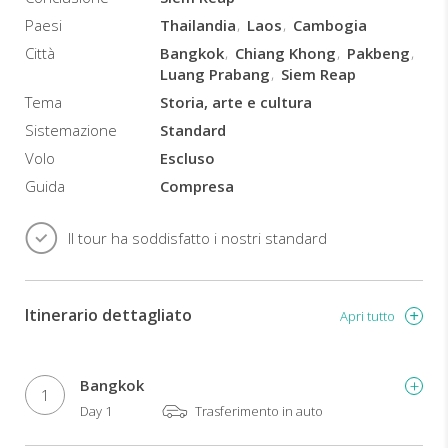
Paesi
Thailandia
Laos
Cambogia
Città
Bangkok
Chiang Khong
Pakbeng
Luang Prabang
Siem Reap
Tema
Storia, arte e cultura
Sistemazione
Standard
Volo
Escluso
Guida
Compresa
Il tour ha soddisfatto i nostri standard
Itinerario dettagliato
Apri tutto
Bangkok
1
Day 1
Trasferimento in auto