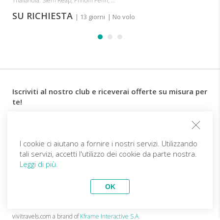
Thailandia: Siem Reap, Phnom Penh, ...
SU RICHIESTA
| 13 giorni
| No volo
Iscriviti al nostro club e riceverai offerte su misura per
te!
Email
I cookie ci aiutano a fornire i nostri servizi. Utilizzando
tali servizi, accetti l'utilizzo dei cookie da parte nostra.
Follow us
Leggi di più.
OK
IT (EUR)
Diventa partner
Viaggi Top
vivitravels.com a brand of
Kframe Interactive S.A.