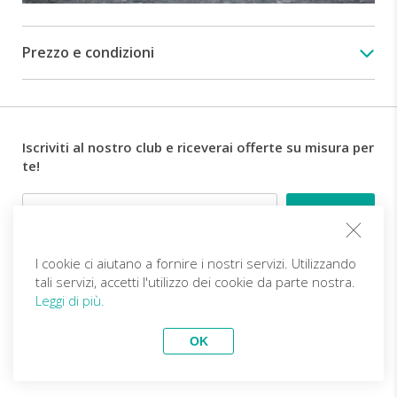
locale
inizierete
il
Prezzo e condizioni
vostro
percorso
nel
fiume
attraverso
Iscriviti al nostro club e riceverai offerte su misura per
alcuni
te!
dei
panorami
Email
più
spettacolari
dell’isola.
I cookie ci aiutano a fornire i nostri servizi. Utilizzando
Di
Follow us
tali servizi, accetti l'utilizzo dei cookie da parte nostra.
tanto
Leggi di più.
in
tanto
IT (EUR)
Diventa partner
vedrete
OK
comparire
Viaggi Top
vivitravels.com a brand of
Kframe Interactive S.A.
un
Tour guidato in Australia
INDIA - gli habitat delle Tigri in