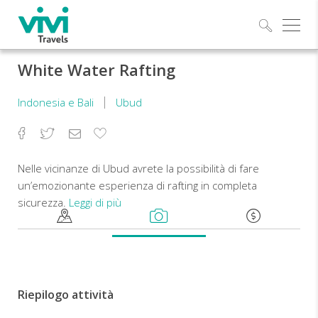
Esplo
White Water Rafting
Indonesia e Bali
Ubud
Facebook
Twitter
Email
Aggiungi
ai
preferiti
Nelle vicinanze di Ubud avrete la possibilità di fare
un’emozionante esperienza di rafting in completa
sicurezza.
Leggi di più
Durante
questa
attività
vedrete
Riepilogo attività
Bali
da