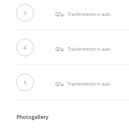
a
3
rendere
Trasferimento in auto
omaggio
al
fiume
Ganga.
4
Trasferimento in auto
Ti
porteremo
quindi
ad
5
Amritsar
dove
Trasferimento in auto
sentirai
la
magia
all'interno
Photogallery
del