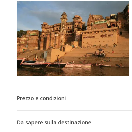
tempio
Harmandir
Sahib,
noto
come
il
Tempio
d'Oro.
Sarà
un
viaggio
magico
e
Prezzo e condizioni
un'esperienza
da
cui
Da sapere sulla destinazione
sentirsi