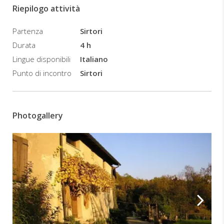
vi
Riepilogo attività
proponiamo
si
Partenza
Sirtori
svolge
interamente
Durata
4 h
su
Lingue disponibili
Italiano
percorso
Punto di incontro
Sirtori
off
road,
ha
un
Photogallery
grado
di
difficoltà
medio
basso,
ci
sono
solo
un
paio
di