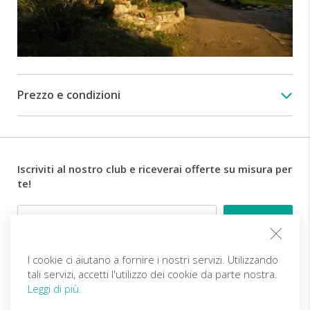
passaggi
su
mulattiera
che
richiedono
un
Prezzo e condizioni
po'
più
di
attenzione,
ma
Iscriviti al nostro club e riceverai offerte su misura per
come
te!
sempre,
chi
Email
non
si
sentisse
sicuro
I cookie ci aiutano a fornire i nostri servizi. Utilizzando
Follow us
può
tali servizi, accetti l'utilizzo dei cookie da parte nostra.
tranquillamente
Leggi di più.
affrontare