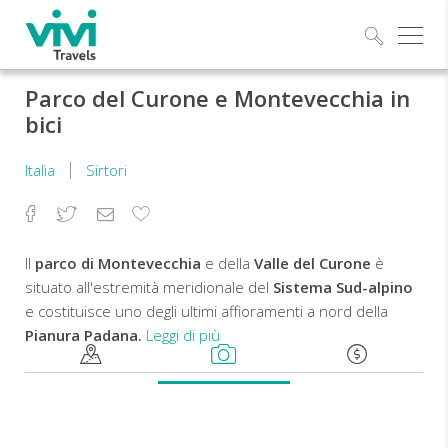
Esplo
Parco del Curone e Montevecchia in
bici
Italia
Sirtori
Facebook
Twitter
Email
Aggiungi
ai
preferiti
Il
parco di Montevecchia
e della
Valle del Curone
è
situato all'estremità meridionale del
Sistema Sud-alpino
e costituisce uno degli ultimi affioramenti a nord della
Pianura Padana.
Leggi di più
Il
tour
che