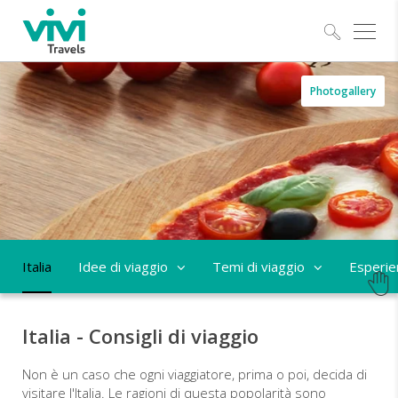
Esplo
Italia
Photogallery
-
cosa
vedere
e
quando
Italia
Idee di viaggio
Temi di viaggio
Esperie
andare
Italia - Consigli di viaggio
Non è un caso che ogni viaggiatore, prima o poi, decida di
visitare l'Italia. Le ragioni di questa popolarità sono