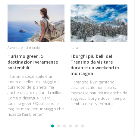
I
Avventure nel mondo
Italia
Turismo green, 5
I borghi più belli del
destinazioni veramente
Trentino da visitare
sostenibili
durante un weekend in
montagna
Il turismo sostenibile è un
modo eccellente di viaggiare
Il Trentino è un territorio
curandosi del pianeta, ma
caratterizzato non solo da
anche un giro d'affari da milioni.
meraviglie naturali ma anche da
Come si distingue il vero
suggestivi borghi dove il tempo
turismo green? Quali sono le
sembra essersi fermato.
migliori mete per un viaggio che
rispetta l'ambiente?