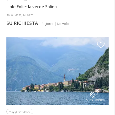
Isole Eolie: la verde Salina
Italia: Malfa, Milazzo
SU RICHIESTA
| 3 giorni
| No volo
Tour su misura
Viaggi romantici