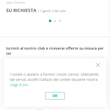
Italia: Varenna
SU RICHIESTA
| 1 giorni
| No volo
Iscriviti al nostro club e riceverai offerte su misura per
te!
Email
I cookie ci aiutano a fornire i nostri servizi. Utilizzando
tali servizi, accetti l'utilizzo dei cookie da parte nostra.
Follow us
Leggi di più.
OK
IT (EUR)
Diventa partner
Viaggi Top