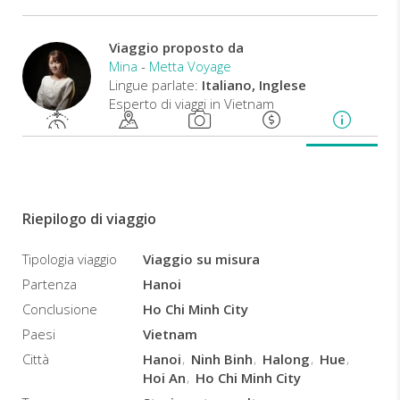
e
vacanza
su
Viaggio proposto da
misura
,
Mina
-
Metta Voyage
in
Lingue parlate:
Italiano, Inglese
uno
Esperto di viaggi in Vietnam
dei
paesi
più
suggestivi
dell'Asia
e
Riepilogo di viaggio
del
Sud-
Tipologia viaggio
Viaggio su misura
Est
Partenza
Hanoi
asiatico,
alla
Conclusione
Ho Chi Minh City
scoperta
Paesi
Vietnam
delle
Città
Hanoi
Ninh Binh
Halong
Hue
popolazioni
Hoi An
Ho Chi Minh City
locali