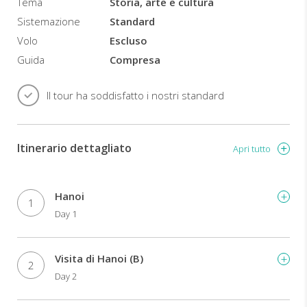
e
Tema
Storia, arte e cultura
della
Sistemazione
Standard
loro
Volo
Escluso
storia,
arte
Guida
Compresa
e
cultura.
Il tour ha soddisfatto i nostri standard
Itinerario dettagliato
Apri tutto
Hanoi
1
Day 1
Visita di Hanoi (B)
2
Day 2