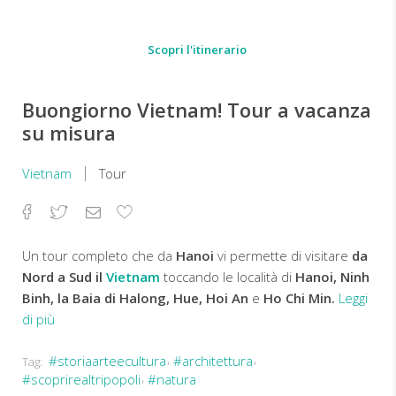
Scopri l'itinerario
Buongiorno Vietnam! Tour a vacanza
su misura
Vietnam
Tour
Facebook
Twitter
Email
Aggiungi
ai
preferiti
Un tour completo che da
Hanoi
vi permette di visitare
da
Nord a Sud il
Vietnam
toccando le località di
Hanoi, Ninh
Binh, la Baia di Halong, Hue, Hoi An
e
Ho Chi Min.
Leggi
di più
#storiaarteecultura
#architettura
Tag:
Un
#scoprirealtripopoli
#natura
viaggio