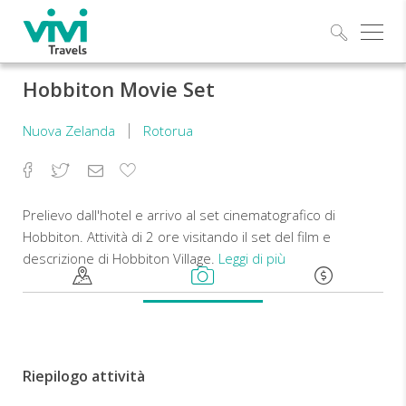
Esplo
Hobbiton Movie Set
Nuova Zelanda
Rotorua
Facebook
Twitter
Email
Aggiungi
ai
preferiti
Prelievo dall'hotel e arrivo al set cinematografico di
Hobbiton. Attività di 2 ore visitando il set del film e
descrizione di Hobbiton Village.
Leggi di più
Il
tour
inizia
con
Riepilogo attività
un
giro