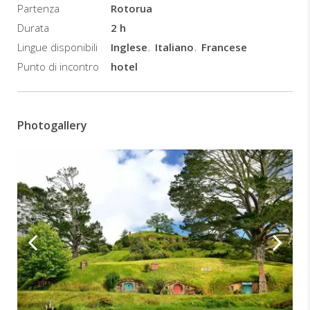
Partenza
Rotorua
attraverso
il
Durata
2 h
pittoresco
Lingue disponibili
Inglese
Italiano
Francese
allevamento
Punto di incontro
hotel
di
pecore
di
1.250
Photogallery
acri
con
viste
spettacolari
sui
Kaimai
Ranges.
Guidato
attraverso
il
sito
di
dodici