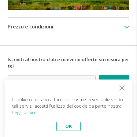
acri,
ascolterai
dalla
tua
Prezzo e condizioni
guida
dettagli
affascinanti
su
come
Iscriviti al nostro club e riceverai offerte su misura per
è
te!
stato
creato
Email
Hobbiton
Movie
Set.
Vedrai
I cookie ci aiutano a fornire i nostri servizi. Utilizzando
Follow us
strutture
tali servizi, accetti l'utilizzo dei cookie da parte nostra.
quali
Leggi di più.
Hobbit
IT (EUR)
Diventa partner
Holes™,
OK
The
Viaggi Top