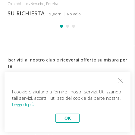
Colombia: Los Nevados, Pereira
SU RICHIESTA
| 5 giorni
| No volo
Iscriviti al nostro club e riceverai offerte su misura per
te!
Email
I cookie ci aiutano a fornire i nostri servizi. Utilizzando
tali servizi, accetti l'utilizzo dei cookie da parte nostra.
Follow us
Leggi di più.
OK
IT (EUR)
Diventa partner
Viaggi Top