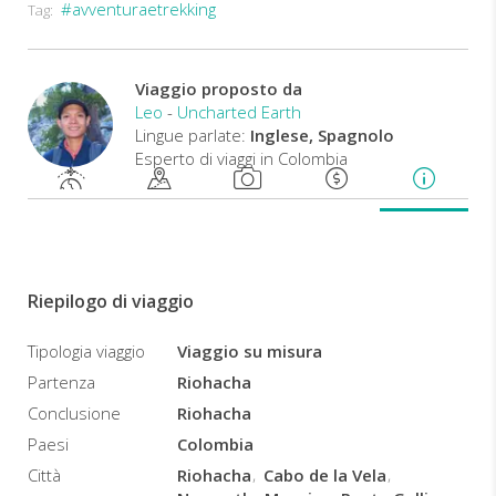
#avventuraetrekking
Tag:
Viaggerete
con
un
4x4
Viaggio proposto da
Land
Leo
-
Uncharted Earth
Cruiser
Lingue parlate:
Inglese, Spagnolo
attraverso
Esperto di viaggi in Colombia
la
regione
con
un
autista
Wayuu,
Riepilogo di viaggio
per
ammirare
Tipologia viaggio
Viaggio su misura
tutti
Partenza
Riohacha
i
diversi
Conclusione
Riohacha
paesaggi,
Paesi
Colombia
come
Città
Riohacha
Cabo de la Vela
meravigliose