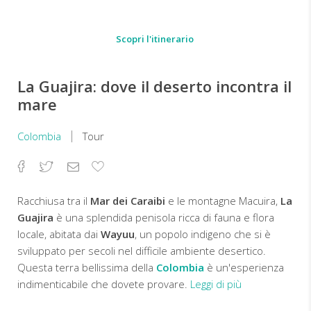
Scopri l'itinerario
La Guajira: dove il deserto incontra il
mare
Colombia
Tour
Facebook
Twitter
Email
Aggiungi
ai
preferiti
Racchiusa tra il
Mar dei Caraibi
e le montagne Macuira,
La
Guajira
è una splendida penisola ricca di fauna e flora
locale, abitata dai
Wayuu
, un popolo indigeno che si è
sviluppato per secoli nel difficile ambiente desertico.
Questa terra bellissima della
Colombia
è un'esperienza
indimenticabile che dovete provare.
Leggi di più