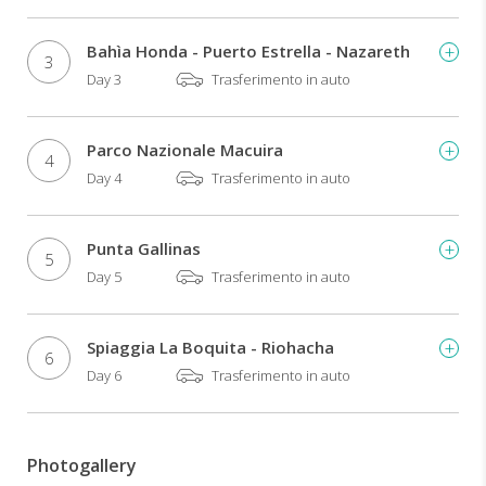
i
fenicotteri
Bahìa Honda - Puerto Estrella - Nazareth
3
e
Day 3
Trasferimento in auto
mangiare
cibo
tradizionale
Parco Nazionale Macuira
dei
4
Day 4
Trasferimento in auto
Caraibi
colombiani.
Punta Gallinas
5
Day 5
Trasferimento in auto
Spiaggia La Boquita - Riohacha
6
Day 6
Trasferimento in auto
Photogallery