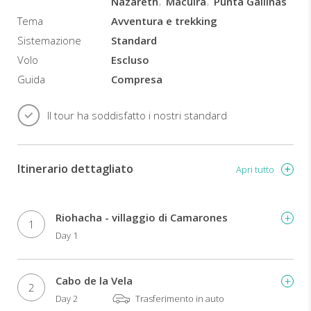
Nazareth
Macuira
Punta Gallinas
spiagge,
incredibili
Tema
Avventura e trekking
animali
Sistemazione
Standard
e
Volo
Escluso
culture
particolari.
Guida
Compresa
Questa
vacanza
Il tour ha soddisfatto i nostri standard
vi
farà
provare
viaggi
Itinerario dettagliato
Apri tutto
avventurosi
sulle
dune
Riohacha - villaggio di Camarones
del
1
Day 1
deserto,
nuotare
nel
Cabo de la Vela
mare
2
cristallino,
Day 2
Trasferimento in auto
ammirare