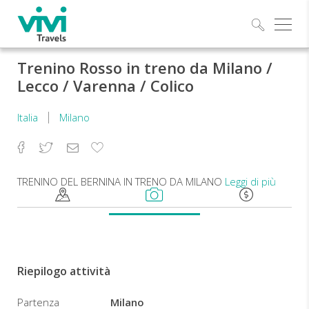
Esplo
Trenino Rosso in treno da Milano /
Lecco / Varenna / Colico
Italia
Milano
Facebook
Twitter
Email
Aggiungi
ai
preferiti
TRENINO DEL BERNINA IN TRENO DA MILANO
Leggi di più
Ore
06:20
–
08:52
Riepilogo attività
Partenza
con
Partenza
Milano
treno