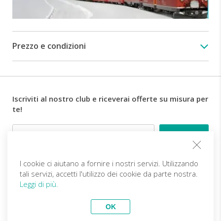
Saint
Moritz
Ore
12:11
Prezzo e condizioni
Tempo
libero
a
disposizione
per
Iscriviti al nostro club e riceverai offerte su misura per
il
te!
pranzo
libero
Email
a
Saint
Moritz
Ore
I cookie ci aiutano a fornire i nostri servizi. Utilizzando
Follow us
15:48
tali servizi, accetti l'utilizzo dei cookie da parte nostra.
–
Leggi di più.
18:23
IT (EUR)
Diventa partner
Partenza
OK
a
Viaggi Top