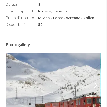
Durata
8 h
regionale
da
Lingue disponibili
Inglese
Italiano
Milano
Punto di incontro
Milano - Lecco- Varenna - Colico
Centrale
Disponibilità
50
per
Tirano
Ore
09:41
Photogallery
–
12:11
Partenza
a
bordo
del
Trenino
rosso
del
Bernina
da
Tirano
a