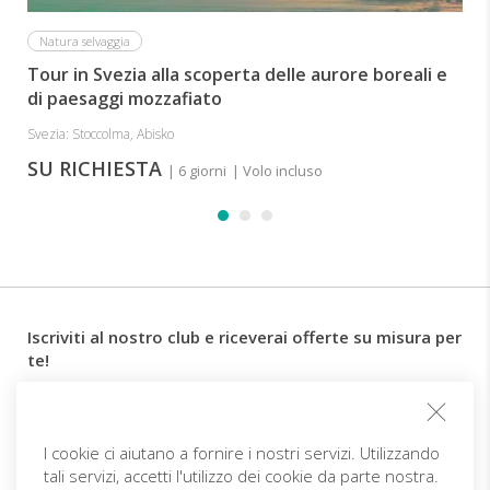
e
le
Natura selvaggia
acque
Tour in Svezia alla scoperta delle aurore boreali e
minerali
di paesaggi mozzafiato
creano
le
Svezia: Stoccolma, Abisko
condizioni
SU RICHIESTA
perfette
| 6 giorni
| Volo incluso
per
rilassarsi.
La
vita
rurale
qui
è
Iscriviti al nostro club e riceverai offerte su misura per
rimasta
te!
quasi
immutata
Email
per
secoli,
I cookie ci aiutano a fornire i nostri servizi. Utilizzando
facendovi
tali servizi, accetti l'utilizzo dei cookie da parte nostra.
Follow us
viaggiare