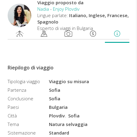
che
Viaggio proposto da
vi
Nadia
-
Enjoy Plovdiv
proponiamo
Lingue parlate:
Italiano, Inglese, Francese,
è
Spagnolo
adatto
Esperto di viaggi in Bulgaria
a
turisti
di
ogni
età
e
Riepilogo di viaggio
competenza,
e
Tipologia viaggio
Viaggio su misura
vi
Partenza
Sofia
permette
di
Conclusione
Sofia
conoscere
Paesi
Bulgaria
a
Città
Plovdiv
Sofia
fondo
la
Tema
Natura selvaggia
storia
Sistemazione
Standard
e