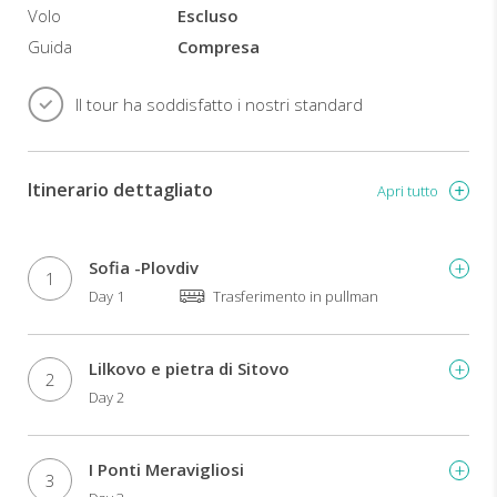
Volo
Escluso
la
natura
Guida
Compresa
rigogliosa
e
Il tour ha soddisfatto i nostri standard
ricca
di
leggende
dei
Itinerario dettagliato
Apri tutto
monti
Rodopi
.
Ogni
Sofia -Plovdiv
giorno
1
Day 1
Trasferimento in pullman
vengono
effettuate
escursioni
Lilkovo e pietra di Sitovo
a
2
diverse
Day 2
altitudini.
La
bellezza
I Ponti Meravigliosi
3
dei