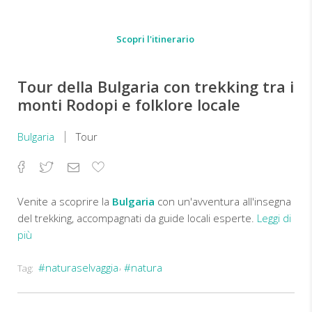
Scopri l'itinerario
Tour della Bulgaria con trekking tra i
monti Rodopi e folklore locale
Bulgaria
Tour
Facebook
Twitter
Email
Aggiungi
ai
preferiti
Venite a scoprire la
Bulgaria
con un'avventura all'insegna
del trekking, accompagnati da guide locali esperte.
Leggi di
più
#naturaselvaggia
#natura
Tag:
Il
percorso
escursionistico