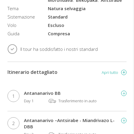
Morondava
Bekopaka
Antsirabe
Tema
Natura selvaggia
Sistemazione
Standard
Volo
Escluso
Guida
Compresa
Il tour ha soddisfatto i nostri standard
Itinerario dettagliato
Apri tutto
Antananarivo BB
1
Day 1
Trasferimento in auto
Antananarivo –Antsirabe - Miandrivazo L-
2
DBB