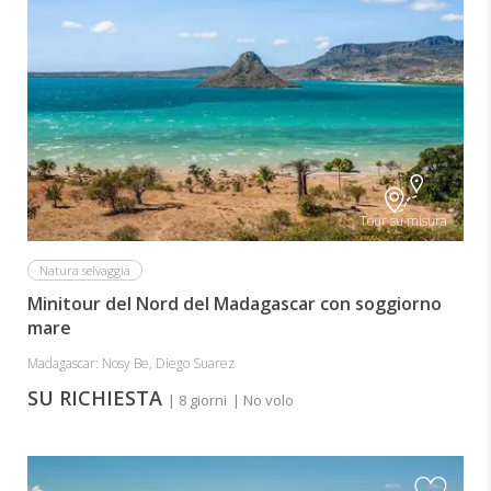
Tour su misura
Natura selvaggia
Minitour del Nord del Madagascar con soggiorno
mare
Madagascar: Nosy Be, Diego Suarez
SU RICHIESTA
| 8 giorni
| No volo