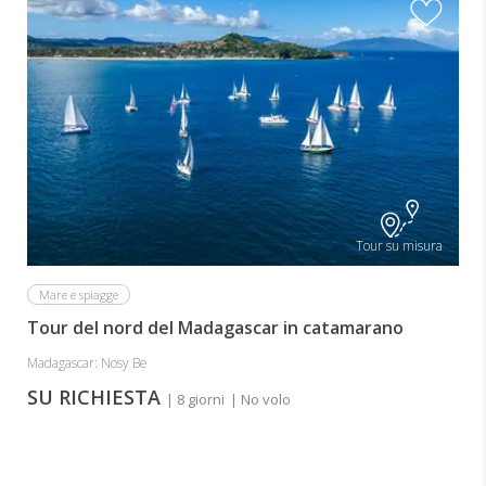
Tour su misura
Mare e spiagge
Tour del nord del Madagascar in catamarano
Madagascar: Nosy Be
SU RICHIESTA
| 8 giorni
| No volo