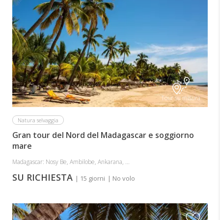
Tour su misura
Natura selvaggia
Gran tour del Nord del Madagascar e soggiorno
mare
Madagascar: Nosy Be, Ambilobe, Ankarana, ...
SU RICHIESTA
| 15 giorni
| No volo