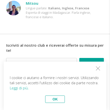
Mitsou
Lingue parlate:
Italiano, Inglese, Francese
Esperta di viaggi in Madagascar. Parla inglese,
francese e italiano.
Iscriviti al nostro club e riceverai offerte su misura per
te!
Email
I cookie ci aiutano a fornire i nostri servizi. Utilizzando
Follow us
tali servizi, accetti l'utilizzo dei cookie da parte nostra.
Leggi di più.
IT (EUR)
Diventa partner
OK
Viaggi Top
vivitravels.com a brand of
Kframe Interactive S.A.