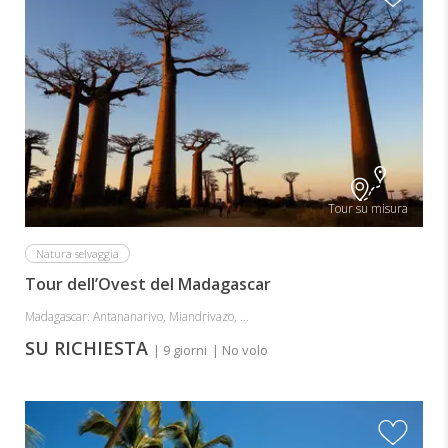
Tour su misura
Natura selvaggia
Tour dell’Ovest del Madagascar
Madagascar: Antananarivo, Miandrivazo, ...
SU RICHIESTA
| 9 giorni
| No volo