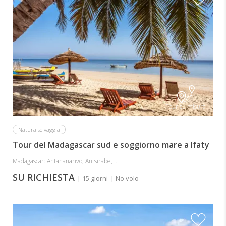
Tour su misura
Natura selvaggia
Tour del Madagascar sud e soggiorno mare a Ifaty
Madagascar: Antananarivo, Antsirabe, ...
SU RICHIESTA
| 15 giorni
| No volo