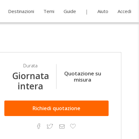
Destinazioni
Temi
Guide
Aiuto
Accedi
Durata
Quotazione su
Giornata
misura
intera
Richiedi
quotazione
Facebook
Twitter
Email
Aggiungi
ai
preferiti