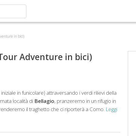
venture in bici)
Tour Adventure in bici)
niziale in funicolare) attraversando i verdi rilievi della
mata località di
Bellagio
, pranzeremo in un rifugio in
enderemo il traghetto che ci riporterà a Como.
Leggi