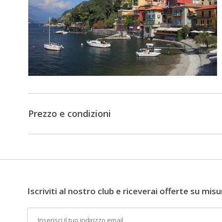
bellezza
dei
lunghi
viaggi,
alla
fatica
delle
salite,
alle
Prezzo e condizioni
ore
passate
in
sella,
al
romanticismo
Iscriviti al nostro club e riceverai offerte su misu
della
Email
bicicletta,