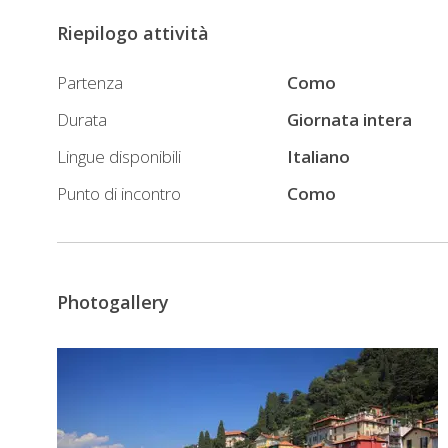
e-
Riepilogo attività
mountain
bike,
Partenza
Como
rappresenta
Durata
Giornata intera
una
Lingue disponibili
Italiano
rivoluzione
copernicana
Punto di incontro
Como
nel
mondo
della
bicicletta.
Photogallery
Chi
è
abituato
alla