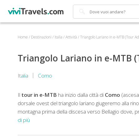
Cerca
Home
/
Destinazioni
/
Italia
/
Attività
/
Triangolo Lariano in e-MTB (Tour Ad
Triangolo Lariano in e-MTB (
Italia
Como
Il
tour in e-MTB
ha inizio dalla città di
Como
(ascesa i
dorsale ovest del triangolo lariano giugeremo alla rino
montagna prima della discesa verso Bellagio dove, pr
di più
La