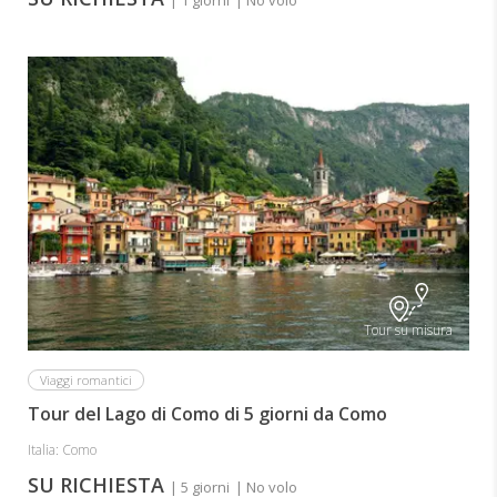
| 1 giorni
| No volo
Tour su misura
Viaggi romantici
Tour del Lago di Como di 5 giorni da Como
Italia: Como
SU RICHIESTA
| 5 giorni
| No volo