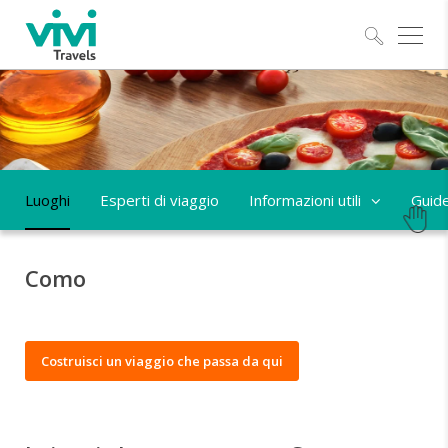
Esplo
Luoghi
Esperti di viaggio
Informazioni utili
Guid
Como
Costruisci un viaggio che passa da qui