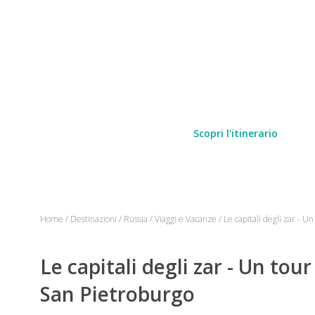
Scopri l'itinerario
Home
/
Destinazioni
/
Russia
/
Viaggi e Vacanze
/
Le capitali degli zar - U
Le capitali degli zar - Un tou
San Pietroburgo