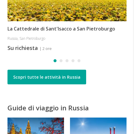
La Cattedrale di Sant'Isacco a San Pietroburgo
Russia, San Pietroburgo
Su richiesta
| 2 ore
Scopri tutte le attività in Russia
Guide di viaggio in Russia
P