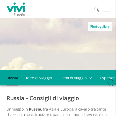
Esplo
Russia
Photogallery
-
cosa
vedere
e
quando
Russia
Idee di viaggio
Temi di viaggio
Esperien
andare
Russia - Consigli di viaggio
Un viaggio in
Russia
, tra Asia e Europa, a cavallo tra tante
diverse culture, tradizioni, paesaggi e modi di vivere, è da