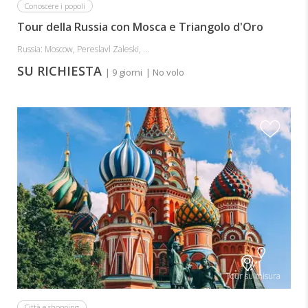
Conoscere i popoli
Tour della Russia con Mosca e Triangolo d'Oro
Russia: Moscow, Pereslavl Zaleski, ...
SU RICHIESTA
| 9 giorni
| No volo
Tour su misura
Città e shopping