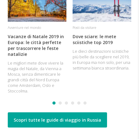
Avventure nel mondo
Posti da visitare
Vacanze di Natale 2019 in
Dove sciare: le mete
Europa: le città perfette
sciistiche top 2019
per trascorrere le feste
Le dieci destinazioni sciistiche
natalizie
più belle da scegliere nel 2019,
in Europa ma non solo, per una
Le migliori mete dove vivere la
settimana bianca straordinaria.
magia del Natale, da Vienna a
Mosca, senza dimenticare le
grandi città del Nord Europa
come Amsterdam, Oslo e
Stoccolma.
Scopri tutte le guide di viaggio in Russia