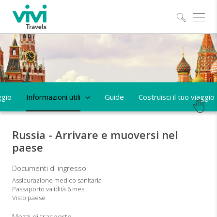
Esplo
ggio
Informazioni utili
Guide
Costruisci il tuo viaggio
Russia - Arrivare e muoversi nel
paese
Documenti di ingresso
Assicurazione medico sanitaria
Passaporto validità 6 mesi
Visto paese
Mezzi di trasporto