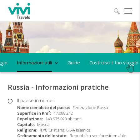
Esplo
ggio
Informazioni utili
Guide
Costruisci il tuo viaggio
Russia - Informazioni pratiche
Il paese in numeri
Nome completo del paese
Federazione Russa
2
Superfice in Km
17.098.242
Popolazione
143.975.923 abitanti
Capitale
Mosca
Religione
47% Cristiana; 6,5% Islamica
Ordinamento dello stato
Repubblica semipresidenziale