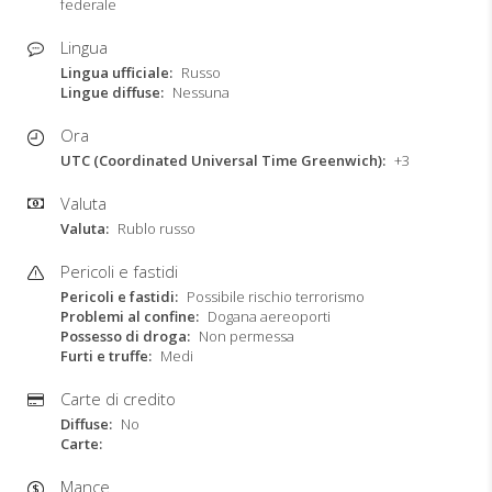
federale
Lingua
Lingua ufficiale
Russo
Lingue diffuse
Nessuna
Ora
UTC (Coordinated Universal Time Greenwich)
+3
Valuta
Valuta
Rublo russo
Pericoli e fastidi
Pericoli e fastidi
Possibile rischio terrorismo
Problemi al confine
Dogana aereoporti
Possesso di droga
Non permessa
Furti e truffe
Medi
Carte di credito
Diffuse
No
Carte
Mance