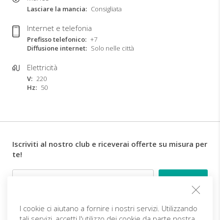
Lasciare la mancia
Consigliata
Internet e telefonia
Prefisso telefonico
+7
Diffusione internet
Solo nelle città
Elettricità
V
220
Hz
50
Iscriviti al nostro club e riceverai offerte su misura per
te!
Email
I cookie ci aiutano a fornire i nostri servizi. Utilizzando
Follow us
tali servizi, accetti l'utilizzo dei cookie da parte nostra.