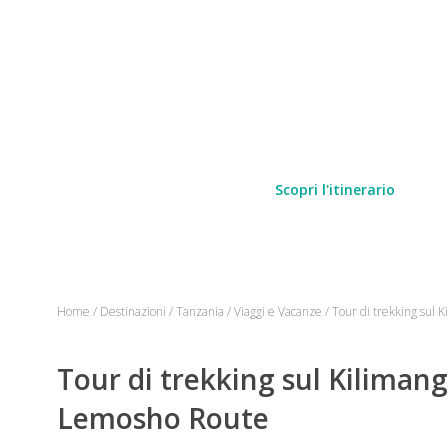
Scopri l'itinerario
Home
/
Destinazioni
/
Tanzania
/
Viaggi e Vacanze
/
Tour di trekking sul 
Tour di trekking sul Kilimang
Lemosho Route