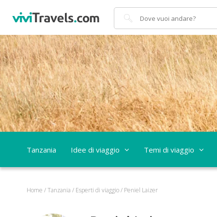
Cerca
Tanzania
Idee di viaggio
Temi di viaggio
Home
/
Tanzania
/
Esperti di viaggio
/
Peniel Laizer