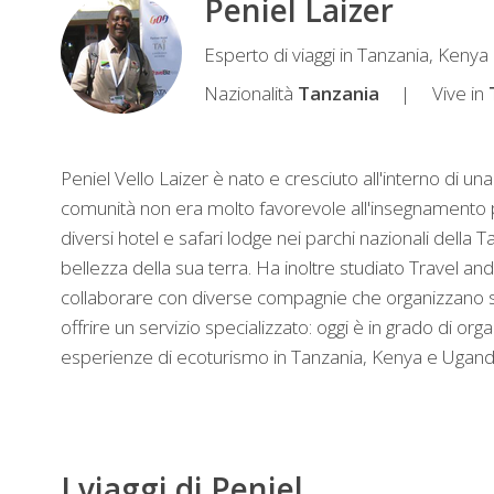
Peniel Laizer
Peniel
Esperto di viaggi in Tanzania, Keny
Esperto
Nazionalità
Tanzania
Vive in
di
viaggio
Peniel Vello Laizer è nato e cresciuto all'interno di u
comunità non era molto favorevole all'insegnamento pe
diversi hotel e safari lodge nei parchi nazionali della
bellezza della sua terra. Ha inoltre studiato Travel
collaborare con diverse compagnie che organizzano sa
offrire un servizio specializzato: oggi è in grado di or
esperienze di ecoturismo in Tanzania, Kenya e Ugand
I viaggi di Peniel