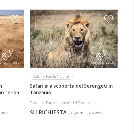
ur su misura
Tour su misura
Safari e Parchi Naturali
n
Safari alla scoperta del Serengeti in
in tenda
Tanzania
Tanzania: Parco nazionale del Serengeti, ...
SU RICHIESTA
 volo
| 8 giorni
| No volo