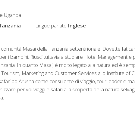
a e Uganda
Tanzania
Lingue parlate
Inglese
na comunità Masai della Tanzania settentrionale. Dovette fatica
r i bambini. Riuscì tuttavia a studiare Hotel Management e pr
 Tanzania. In quanto Masai, è molto legato alla natura ed è semp
 and Tourism, Marketing and Customer Services allo Institute 
fari ad Arusha come consulente di viaggio, tour leader e mana
ganizzare per voi viaggi e safari alla scoperta della natura selv
a.