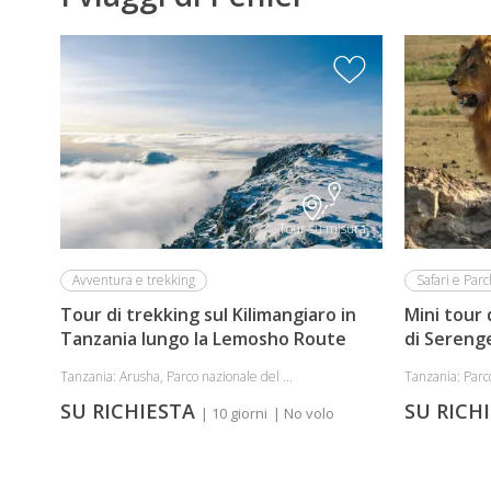
Tour su misura
Avventura e trekking
Safari e Parc
Tour di trekking sul Kilimangiaro in
Mini tour 
Tanzania lungo la Lemosho Route
di Sereng
Tanzania: Arusha, Parco nazionale del ...
Tanzania: Parco
SU RICHIESTA
SU RICH
| 10 giorni
| No volo