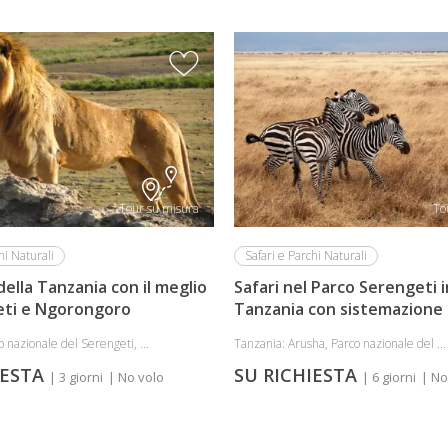
Tour su misura
To
hi Naturali
Safari e Parchi Naturali
della Tanzania con il meglio
Safari nel Parco Serengeti i
eti e Ngorongoro
Tanzania con sistemazione 
 nazionale del Serengeti, ...
Tanzania: Arusha, Parco nazionale del ...
IESTA
SU RICHIESTA
| 3 giorni
| No volo
| 6 giorni
| No