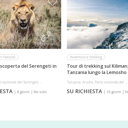
Tour su misura
To
hi Naturali
Avventura e trekking
a scoperta del Serengeti in
Tour di trekking sul Kiliman
Tanzania lungo la Lemosho
 nazionale del Serengeti, ...
Tanzania: Arusha, Parco nazionale del ...
IESTA
SU RICHIESTA
| 8 giorni
| No volo
| 10 giorni
| N