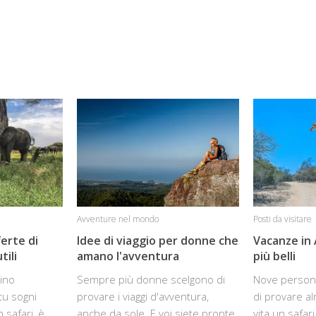
Avventure nel mondo
Posti da visitare
ferte di
Idee di viaggio per donne che
Vacanze in A
tili
amano l'avventura
più belli
cino
Sempre più donne scelgono di
Nove person
 tu sogni
provare i viaggi d'avventura,
di provare a
 safari, è
anche da sole. E voi siete pronte
vita un safari