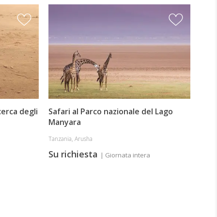
Safa
Tanzan
Su 
cerca degli
Safari al Parco nazionale del Lago
Manyara
Tanzania, Arusha
Su richiesta
| Giornata intera