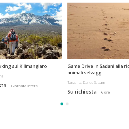
king sul Kilimangiaro
Game Drive in Sadani alla ri
animali selvaggi
sha
Tanzania, Dar es Salaam
esta
| Giornata intera
Su richiesta
| 6 ore