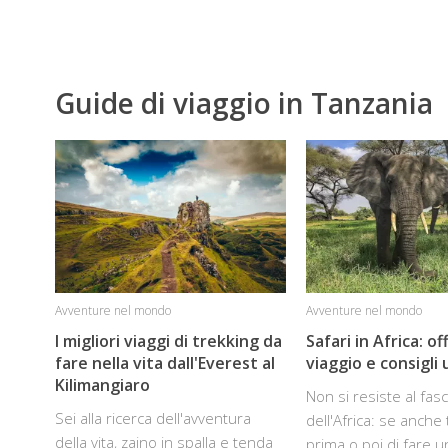
Guide di viaggio in Tanzania
Avventure nel mondo
Avventure nel mondo
I migliori viaggi di trekking da
Safari in Africa: of
fare nella vita dall'Everest al
viaggio e consigli u
Kilimangiaro
Non si resiste al fas
Sei alla ricerca dell'avventura
dell'Africa: se anche
della vita, zaino in spalla e tenda
prima o poi di fare un