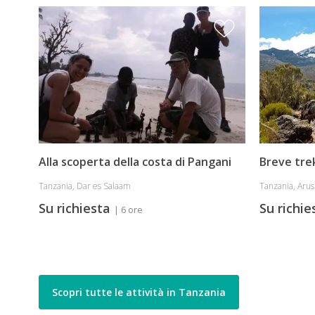
Alla scoperta della costa di Pangani
Breve trek
Tanzania, Dar es Salaam
Tanzania, Aru
Su richiesta
Su richi
| 6 ore
Scopri tutte le attività in Tanzania