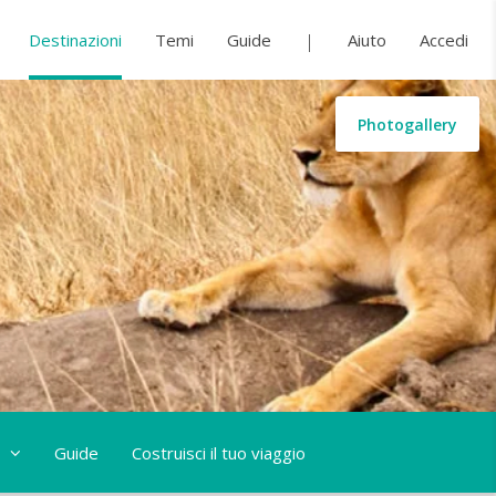
Destinazioni
Temi
Guide
Aiuto
Accedi
Photogallery
Guide
Costruisci il tuo viaggio