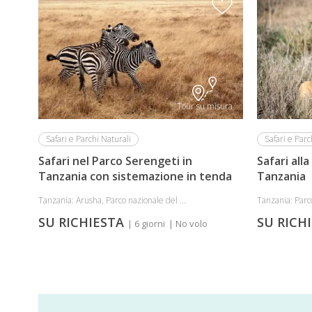
Tour su misura
Safari e Parchi Naturali
Safari e Parc
Safari nel Parco Serengeti in
Safari all
Tanzania con sistemazione in tenda
Tanzania
Tanzania: Arusha, Parco nazionale del ...
Tanzania: Parco
SU RICHIESTA
SU RICH
| 6 giorni
| No volo