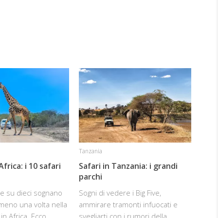
Tanzania
frica: i 10 safari
Safari in Tanzania: i grandi
parchi
e su dieci sognano
Sogni di vedere i Big Five,
lmeno una volta nella
ammirare tramonti infuocati e
 in Africa. Ecco
svegliarti con i rumori della