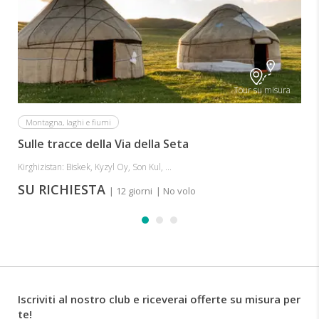
Tour su misura
Montagna, laghi e fiumi
Sulle tracce della Via della Seta
Kirghizistan: Biskek, Kyzyl Oy, Son Kul, ...
SU RICHIESTA
| 12 giorni
| No volo
Iscriviti al nostro club e riceverai offerte su misura per
te!