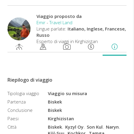
a
persona:
Viaggio proposto da
6 pax (un minibus
8 pax 
Emir
-
Travel Land
2 pax (SUV)
4 pax (SUV)
tipo Mercedes
tipo
Lingue parlate:
Italiano, Inglese, Francese,
Sprinter)
Sp
Russo
1626 USD
1016 USD
848 USD
73
Esperto di viaggi in Kirghizistan
Riepilogo di viaggio
Tipologia viaggio
Viaggio su misura
Partenza
Biskek
Conclusione
Biskek
Paesi
Kirghizistan
Città
Biskek
Kyzyl Oy
Son Kul
Naryn
Köl-Suu
Kochkor
Tamga