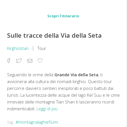
Scopri l'itinerario
Sulle tracce della Via della Seta
Kirghizistan
Tour
Facebook
Twitter
Email
Aggiungi
ai
preferiti
Seguendo le orme della
Grande Via della Seta
, ti
avvicinerai alla cultura dei nomadi kirghisi. Questo tour
percorre davvero sentieri inesplorati e poco battuti dai
turisti. La lucentezza delle acque del lago Kel Suu e le cime
innevate delle montagne Tian Shan ti lasceranno ricordi
indimenticabili.
Leggi di più
#montagnalaghiefiumi
Tag:
Prezzo