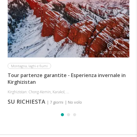
K
Tour di gruppo
Montagna, laghi e fiumi
Tour partenze garantite - Esperienza invernale in
Kirghizistan
Kirghizistan: Chong-Kemin, Karakol, ...
SU RICHIESTA
| 7 giorni
| No volo