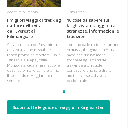
Avventure nel mondo
Kirghizistan
I migliori viaggi di trekking
10 cose da sapere sul
da fare nella vita
Kirghizistan: viaggio tra
dall'Everest al
stranezze, informazioni e
Kilimangiaro
tradizioni
Sei alla ricerca dell'avventura
Lontano dalle rotte del turismo
della vita, zaino in spalla e
di massa, il Kirghizistan è una
tenda pronta da montare? Dalla
meta che riserva molte
Tanzania al Nepal, dalla
sorprese agli amanti del
Mongolia al Guatemala, ecco le
trekking e a chi vuole
destinazioni che cambieranno
conoscere uno stile di vita
il tuo modo di viaggiare per
molto diverso dal vivere
sempre!
occidentale.
Scopri tutte le guide di viaggio in Kirghizistan