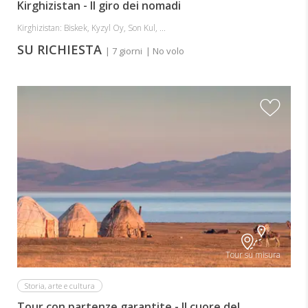
Kirghizistan - Il giro dei nomadi
Kirghizistan: Biskek, Kyzyl Oy, Son Kul, ...
SU RICHIESTA
| 7 giorni
| No volo
Tour su misura
Storia, arte e cultura
Tour con partenze garantite - Il cuore del