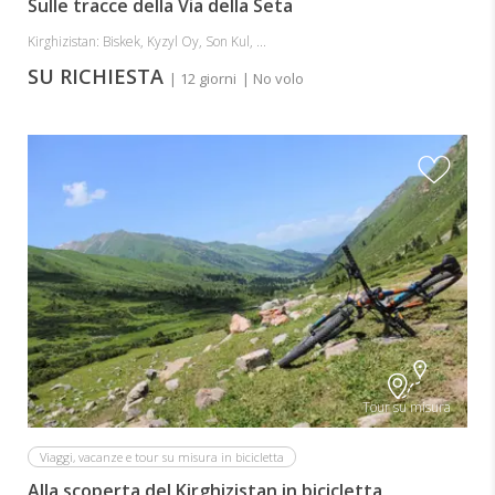
Sulle tracce della Via della Seta
Kirghizistan: Biskek, Kyzyl Oy, Son Kul, ...
SU RICHIESTA
| 12 giorni
| No volo
Tour su misura
Viaggi, vacanze e tour su misura in bicicletta
Alla scoperta del Kirghizistan in bicicletta