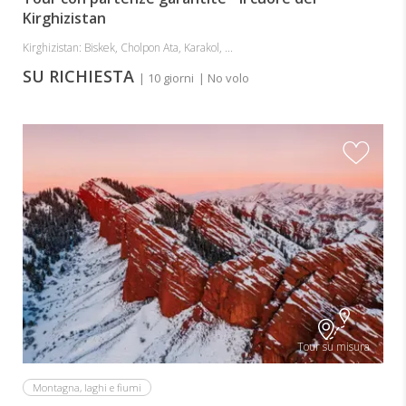
Kirghizistan
Kirghizistan: Biskek, Cholpon Ata, Karakol, ...
SU RICHIESTA
| 10 giorni
| No volo
Tour su misura
Montagna, laghi e fiumi