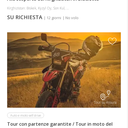
Kirghizistan: Biskek, Kyzyl Oy, Son Kul, ...
SU RICHIESTA
| 12 giorni
| No volo
Tour su misura
Auto e moto self drive
Tour con partenze garantite / Tour in moto del