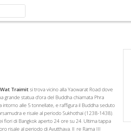
Wat Traimit
si trova vicino alla Yaowarat Road dove
una grande statua d’ora del Buddha chiamata Phra
ntorno alle 5 tonnellate, e raffigura il Buddha seduto
arsamudra e risale al periodo Sukhothai (1238-1438).
i fiori di Bangkok aperto 24 ore su 24. Ultima tappa
ro risale al periodo di Ayutthaya. Il re Rama III