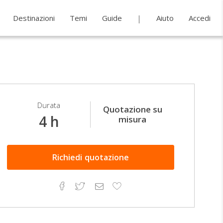
Destinazioni
Temi
Guide
Aiuto
Accedi
Durata
Quotazione su
4 h
misura
Richiedi
quotazione
Facebook
Twitter
Email
Aggiungi
ai
preferiti