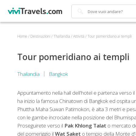
Cerca
Home
/
Destinazioni
/
Thailandia
/
Attività
/
Tour pomeridiano ai templi
Tour pomeridiano ai templi
Thailandia
Bangkok
Appuntamento nella hall dell'hotel e partenza verso il
ha inizio la famosa Chinatown di Bangkok ed ospita 
Phuttha Maha Suwan Patimokon, è alta 3 metri e pesa i
con le gambe incrociate nella posizione del Bhumisp
Proseguirete verso il
Pak Khlong Talat
o mercato de
del pomeriggio il
Wat Saket
o tempio della Monte d'o