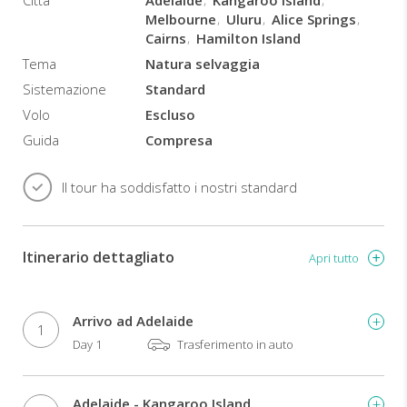
Città
Adelaide
Kangaroo Island
Melbourne
Uluru
Alice Springs
Cairns
Hamilton Island
Tema
Natura selvaggia
Sistemazione
Standard
Volo
Escluso
Guida
Compresa
Il tour ha soddisfatto i nostri standard
Itinerario dettagliato
Apri tutto
Arrivo ad Adelaide
1
Day 1
Trasferimento in auto
Adelaide - Kangaroo Island