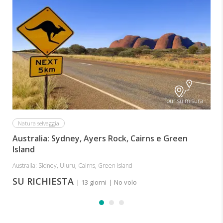
A
Tour su misura
Natura selvaggia
Australia: Sydney, Ayers Rock, Cairns e Green
Island
Australia: Sidney, Uluru, Cairns, Green Island
SU RICHIESTA
| 13 giorni
| No volo