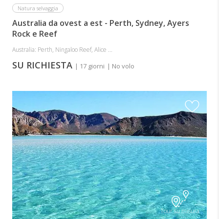
Natura selvaggia
Australia da ovest a est - Perth, Sydney, Ayers
Rock e Reef
Australia: Perth, Ningaloo Reef, Alice ...
SU RICHIESTA
| 17 giorni
| No volo
Tour su misura