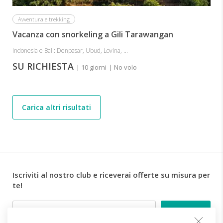
Avventura e trekking
Vacanza con snorkeling a Gili Tarawangan
Indonesia e Bali: Denpasar, Ubud, Lovina, ...
SU RICHIESTA
| 10 giorni
| No volo
Carica altri risultati
Iscriviti al nostro club e riceverai offerte su misura per
te!
Email