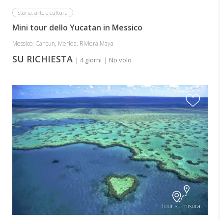
Storia, arte e cultura
Mini tour dello Yucatan in Messico
Messico: Cancun, Merida, Riviera Maya
SU RICHIESTA
| 4 giorni
| No volo
Tour su misura