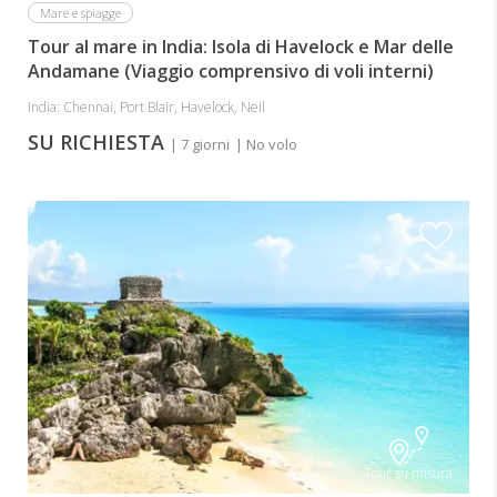
Mare e spiagge
Tour al mare in India: Isola di Havelock e Mar delle
Andamane (Viaggio comprensivo di voli interni)
India: Chennai, Port Blair, Havelock, Neil
SU RICHIESTA
| 7 giorni
| No volo
Tour su misura