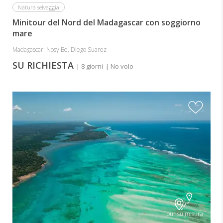
Natura selvaggia
Minitour del Nord del Madagascar con soggiorno
mare
Madagascar: Nosy Be, Diego Suarez
SU RICHIESTA
| 8 giorni
| No volo
Tour su misura