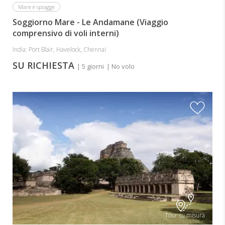
Mare e spiagge
Soggiorno Mare - Le Andamane (Viaggio
comprensivo di voli interni)
India: Port Blair, Havelock, Chennai
SU RICHIESTA
| 5 giorni
| No volo
Tour su misura