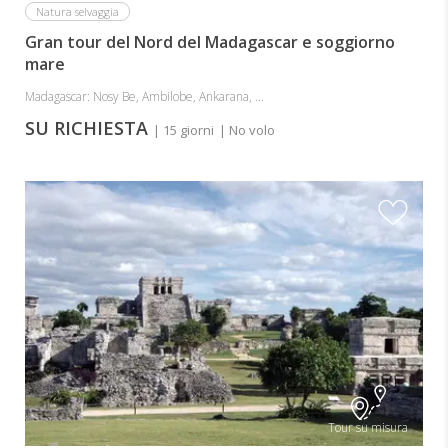
Natura selvaggia
Gran tour del Nord del Madagascar e soggiorno
mare
Madagascar: Nosy Be, Ambilobe, Ankarana, ...
SU RICHIESTA
| 15 giorni
| No volo
Tour su misura