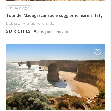
Natura selvaggia
Tour del Madagascar sud e soggiorno mare a Ifaty
Madagascar: Antananarivo, Antsirabe, ...
SU RICHIESTA
| 15 giorni
| No volo
Tour su misura