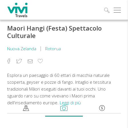
Esplo
Maori Hangi (Festa) Spettacolo
Culturale
Nuova Zelanda
Rotorua
Facebook
Twitter
Email
Aggiungi
ai
preferiti
Esplora un paesaggio di 60 ettari di macchia naturale
scoperta, geyser e pozze di fango. Intaglio e tessitura
tradizionali Māori eseguiti davanti ai tuoi occhi. Uno
sguardo raro su come vivevano i Maori prima
dell'insediamento europe.
Leggi di più
Prelievo
dall'hotel