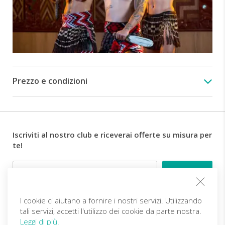
l'aggiunta
di
piatti
europei
tra
cui
tè
Prezzo e condizioni
e
caffè,
alcol
non
incluso.
Iscriviti al nostro club e riceverai offerte su misura per
Dopo
te!
il
pasto,
Email
prelievo
e
rientro
in
I cookie ci aiutano a fornire i nostri servizi. Utilizzando
Follow us
hotel
tali servizi, accetti l'utilizzo dei cookie da parte nostra.
in
Leggi di più.