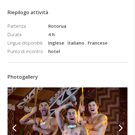
e
trasferimento
Riepilogo attività
in
pullman
Partenza
Rotorua
a
Tepuia.
Durata
4 h
Arrivo
Lingue disponibili
Inglese
Italiano
Francese
e
Punto di incontro
hotel
punto
d'incontro.
Breve
tour
Photogallery
di
Tepuia
e
spettacolo
culturale.
Pasto
Menu
tradizionale
Hangi
con