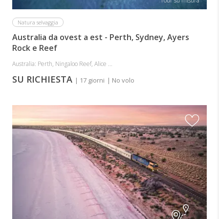
Tour su misura
Natura selvaggia
Australia da ovest a est - Perth, Sydney, Ayers
Rock e Reef
Australia: Perth, Ningaloo Reef, Alice ...
SU RICHIESTA
| 17 giorni
| No volo