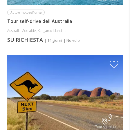
Auto e moto self drive
Tour self-drive dell'Australia
Australia: Adelaide, Kangaroo Island, ...
SU RICHIESTA
| 14 giorni
| No volo
Tour su misura