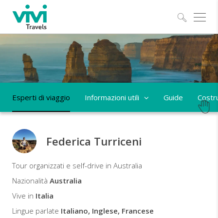
Esplo
Esperti di viaggio
Informazioni utili
Guide
Costru
Federica Turriceni
Federica
Tour organizzati e self-drive in Australia
Esperto
Nazionalità
Australia
di
Vive in
Italia
viaggio
Lingue parlate
Italiano, Inglese, Francese