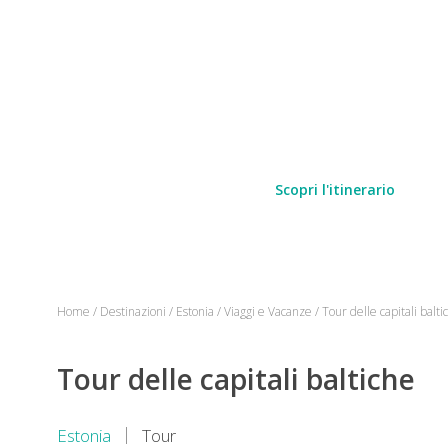
Scopri l'itinerario
Home
/
Destinazioni
/
Estonia
/
Viaggi e Vacanze
/
Tour delle capitali balti
Tour delle capitali baltiche
Estonia
Tour