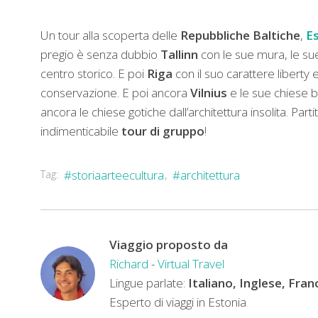
Un tour alla scoperta delle
Repubbliche Baltiche
,
E
pregio è senza dubbio
Tallinn
con le sue mura, le sue
centro storico. E poi
Riga
con il suo carattere liberty 
conservazione. E poi ancora
Vilnius
e le sue chiese b
ancora le chiese gotiche dall’architettura insolita. Part
indimenticabile
tour di gruppo
!
Tag:
#storiaarteecultura
#architettura
Viaggio proposto da
Richard
-
Virtual Travel
Lingue parlate:
Italiano, Inglese, Fra
Esperto di viaggi in Estonia