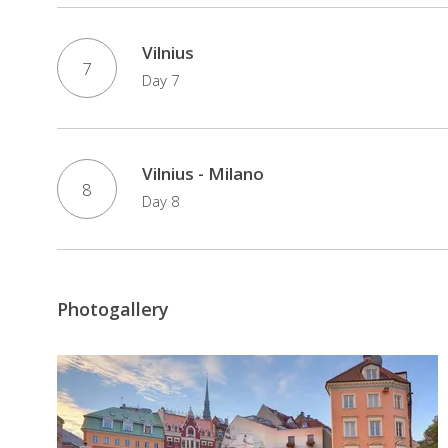
Vilnius
7
Day 7
Vilnius - Milano
8
Day 8
Photogallery