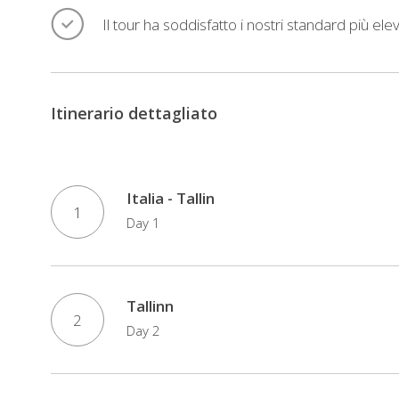
Il tour ha soddisfatto i nostri standard più elev
Itinerario dettagliato
Italia - Tallin
1
Day 1
Tallinn
2
Day 2