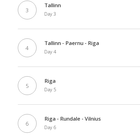
Tallinn
3
Day 3
Tallinn - Paernu - Riga
4
Day 4
Riga
5
Day 5
Riga - Rundale - Vilnius
6
Day 6