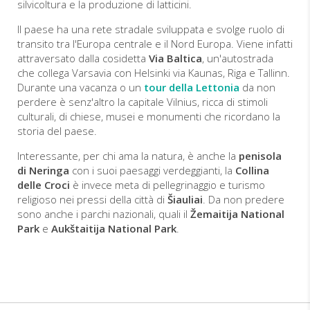
silvicoltura e la produzione di latticini.
Il paese ha una rete stradale sviluppata e svolge ruolo di
transito tra l'Europa centrale e il Nord Europa. Viene infatti
attraversato dalla cosidetta
Via Baltica
, un'autostrada
che collega Varsavia con Helsinki via Kaunas, Riga e Tallinn.
Durante una vacanza o un
tour della Lettonia
da non
perdere è senz'altro la capitale Vilnius, ricca di stimoli
culturali, di chiese, musei e monumenti che ricordano la
storia del paese.
Interessante, per chi ama la natura, è anche la
penisola
di Neringa
con i suoi paesaggi verdeggianti, la
Collina
delle Croci
è invece meta di pellegrinaggio e turismo
religioso nei pressi della città di
Šiauliai
. Da non predere
sono anche i parchi nazionali, quali il
Žemaitija National
Park
e
Aukštaitija National Park
.