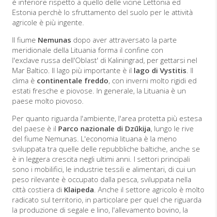
è inferiore rispetto a quello delle vicine Lettonia ed
Estonia perchè lo sfruttamento del suolo per le attività
agricole è più ingente.
Il fiume
Nemunas
dopo aver attraversato la parte
meridionale della Lituania forma il confine con
l'exclave russa dell'Oblast' di Kaliningrad, per gettarsi nel
Mar Baltico. Il lago più importante è il
lago di Vystitis
. Il
clima è
continentale freddo
, con inverni molto rigidi ed
estati fresche e piovose. In generale, la Lituania è un
paese molto piovoso.
Per quanto riguarda l'ambiente, l'area protetta più estesa
del paese è il
Parco nazionale di Dzūkija
, lungo le rive
del fiume Nemunas. L'economia lituana è la meno
sviluppata tra quelle delle repubbliche baltiche, anche se
è in leggera crescita negli ultimi anni. I settori principali
sono i mobilifici, le industrie tessili e alimentari, di cui un
peso rilevante è occupato dalla pesca, sviluppata nella
città costiera di
Klaipeda
. Anche il settore agricolo è molto
radicato sul territorio, in particolare per quel che riguarda
la produzione di segale e lino, l'allevamento bovino, la