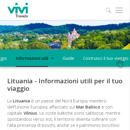
Esplo
ggio
Informazioni utili
Guide
Costruisci il tuo viaggio
Lituania - Informazioni utili per il tuo
viaggio
La
Lituania
è un paese del Nord Europa, membro
dell'Unione Europea, affacciato sul
Mar Baltico
e con
capitale
Vilnius
. Le coste baltiche sono sabbiose, mentre
spostandosi verso est, il territorio diventa collinare con
l'alta presenza di boschi, anche se il patrimonio boschivo