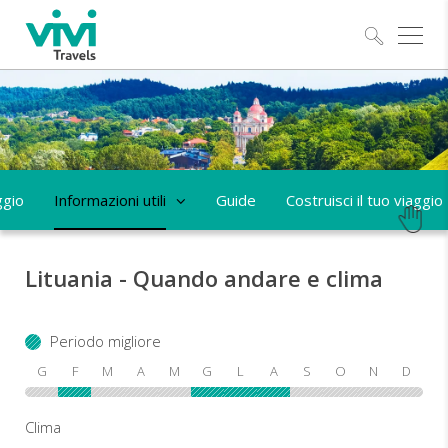
Esplo
ggio
Informazioni utili
Guide
Costruisci il tuo viaggio
Lituania - Quando andare e clima
Periodo migliore
G
F
M
A
M
G
L
A
S
O
N
D
Clima