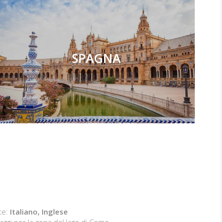
SPAGNA
te:
Italiano, Inglese
iaggi per la zona del lago di Como