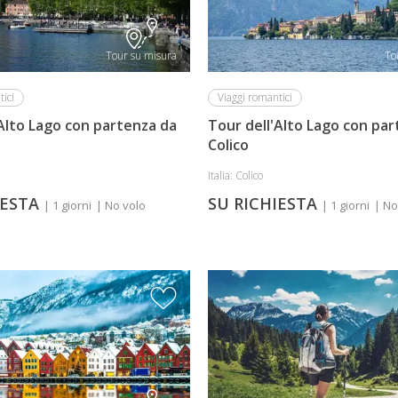
Tour su misura
To
ici
Viaggi romantici
Alto Lago con partenza da
Tour dell'Alto Lago con pa
Colico
Italia: Colico
IESTA
SU RICHIESTA
| 1 giorni
| No volo
| 1 giorni
| No