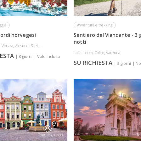
Tour di gruppo
To
ggia
Avventura e trekking
iordi norvegesi
Sentiero del Viandante - 3 g
notti
 Vinstra, Alesund, Skei, ...
Italia: Lecco, Colico, Varenna
IESTA
| 8 giorni
| Volo incluso
SU RICHIESTA
| 3 giorni
| No
Tour di gruppo
To