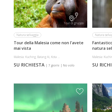
Tour di gruppo
Natura selvaggia
Natura selva
Tour della Malesia come non l'avete
Fantastico
mai vista
natura se
Malesia: Kuching, Batang Ai, Kota ...
Malesia: Kuchin
SU RICHIESTA
SU RICH
| 7 giorni
| No volo