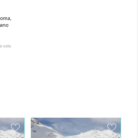
Roma,
lano
o volo
Vare