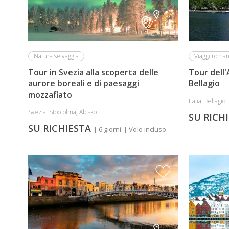
Tour di gruppo
Natura selvaggia
Viaggi romant
Tour in Svezia alla scoperta delle
Tour dell'
aurore boreali e di paesaggi
Bellagio
mozzafiato
Italia: Bellagio
Svezia: Stoccolma, Abisko
SU RICH
SU RICHIESTA
| 6 giorni
| Volo incluso