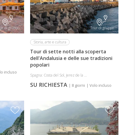
ur di gruppo
Tour di gruppo
Storia, arte e cultura
Tour di sette notti alla scoperta
dell'Andalusia e delle sue tradizioni
popolari
lo incluso
Spagna: Costa del Sol, Jerez de la ...
SU RICHIESTA
| 8 giorni
| Volo incluso