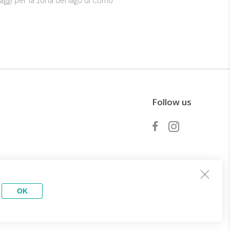
Follow us
Diventa partner
OK
perienze
Servizi
cursione in gommone tra le
Privacy Policy
iagge della Sardegna
Termini del servizio