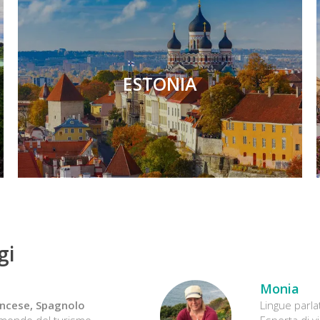
ESTONIA
gi
Monia
rancese, Spagnolo
Lingue parla
l mondo del turismo
Esperta di v