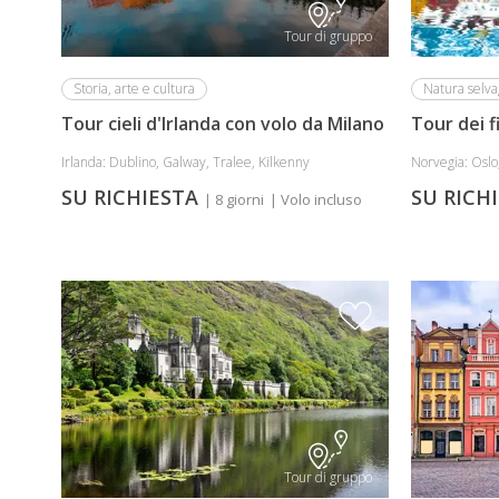
Tour di gruppo
Storia, arte e cultura
Natura selva
Tour cieli d'Irlanda con volo da Milano
Tour dei f
Irlanda: Dublino, Galway, Tralee, Kilkenny
Norvegia: Oslo,
SU RICHIESTA
SU RICH
| 8 giorni
| Volo incluso
Tour di gruppo