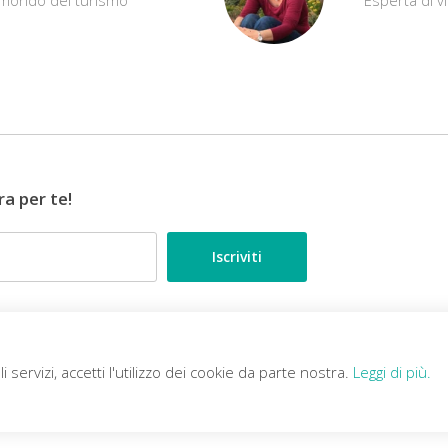
ra per te!
•••
ESPERTI DI VIAGGIO
li servizi, accetti l'utilizzo dei cookie da parte nostra.
Leggi di più.
Tour
Vacanze
Es
Tour in Ecuador tra le Ande e
Vacanza relax alle Maldive al
Es
la giungla
Filitheyo Island Resort (4 notti)
sp