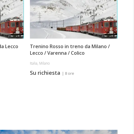
Italia
Su 
da Lecco
Trenino Rosso in treno da Milano /
Lecco / Varenna / Colico
Italia, Milano
Su richiesta
| 8 ore