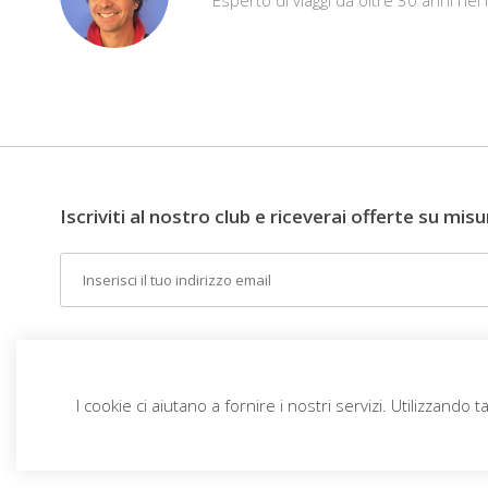
Iscriviti al nostro club e riceverai offerte su misu
Email
IT (EUR)
L'IDEA
DESTINAZIONI
TEMI
I cookie ci aiutano a fornire i nostri servizi. Utilizzando ta
Viaggi Top
vivitravels.com a brand of
Kframe Interactive S.A.
Il Vietnam del nord
Tour classico alla scoperta
Tour dell'India: dalla magia del
dello Sri Lanka