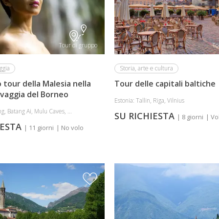
Tour di gruppo
To
ggia
Storia, arte e cultura
 tour della Malesia nella
Tour delle capitali baltiche
lvaggia del Borneo
Estonia: Tallin, Riga, Vilnius
g, Batang Ai, Mulu Caves, ...
SU RICHIESTA
| 8 giorni
| Vo
IESTA
| 11 giorni
| No volo