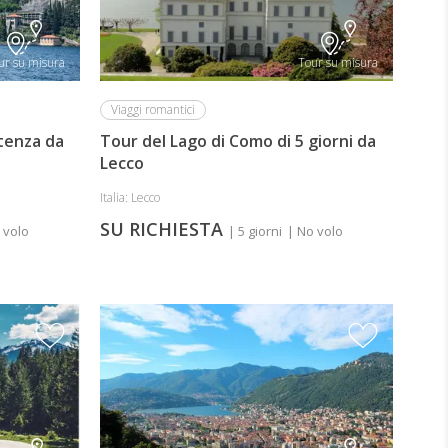
ur su misura
Tour su misura
Viaggi romantici
rtenza da
Tour del Lago di Como di 5 giorni da
Lecco
Italia: Lecco
SU RICHIESTA
 volo
| 5 giorni
| No volo