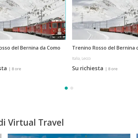
osso del Bernina da Como
Trenino Rosso del Bernina 
Italia, Lecco
esta
Su richiesta
| 8 ore
| 8 ore
di Virtual Travel