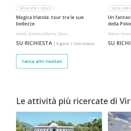
Storia, arte e cultura
Storia, arte 
Magica Irlanda: tour tra le sue
Un fantast
bellezze
della Polo
Irlanda: Dublino, Kilkenny, Derry, ...
Polonia: Varsav
SU RICHIESTA
SU RICH
| 8 giorni
| Volo incluso
Carica altri risultati
Le attività più ricercate di Vi