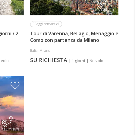
ur di gruppo
Tour su misura
Viaggi romantici
iorni / 2
Tour di Varenna, Bellagio, Menaggio e
Como con partenza da Milano
Italia: Milano
SU RICHIESTA
 volo
| 1 giorni
| No volo
ur su misura