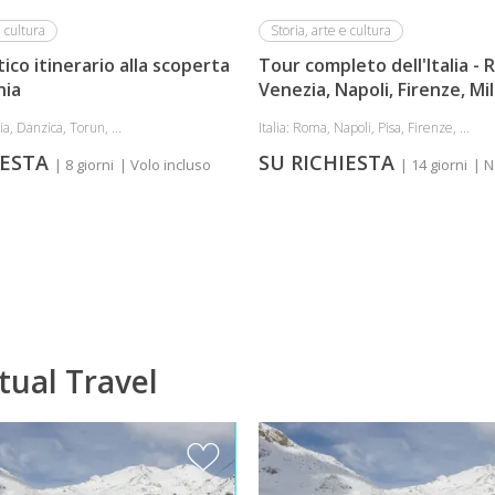
e cultura
Storia, arte e cultura
ico itinerario alla scoperta
Tour completo dell'Italia - 
nia
Venezia, Napoli, Firenze, Mi
ia, Danzica, Torun, ...
Italia: Roma, Napoli, Pisa, Firenze, ...
IESTA
SU RICHIESTA
| 8 giorni
| Volo incluso
| 14 giorni
| N
rtual Travel