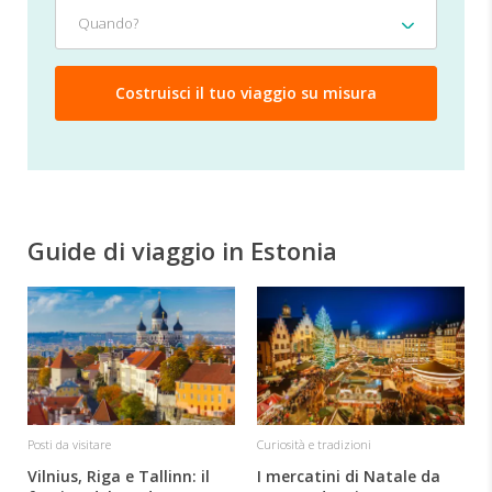
Quando?
Quando?
Guide di viaggio in Estonia
P
Posti da visitare
Curiosità e tradizioni
Vilnius, Riga e Tallinn: il
I mercatini di Natale da