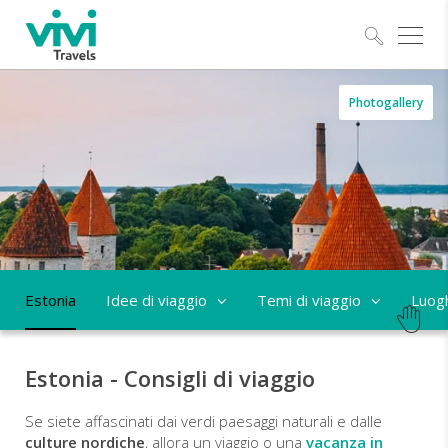
Esplo
Estonia
Photogallery
-
cosa
vedere
e
quando
Estonia
Idee di viaggio
Temi di viaggio
Luog
andare
Estonia - Consigli di viaggio
Se siete affascinati dai verdi paesaggi naturali e dalle
culture nordiche
, allora un viaggio o una
vacanza in