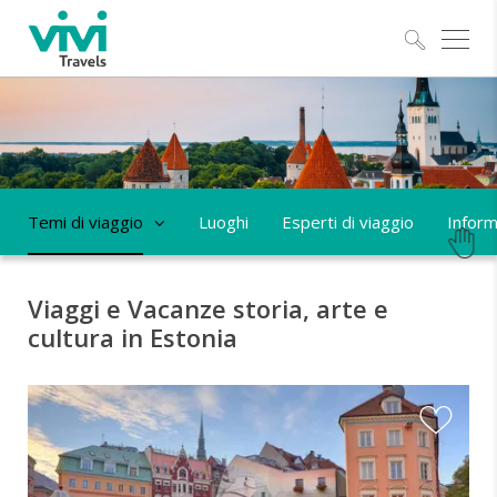
Esplo
Temi di viaggio
Luoghi
Esperti di viaggio
Informa
Viaggi e Vacanze storia, arte e
cultura in Estonia