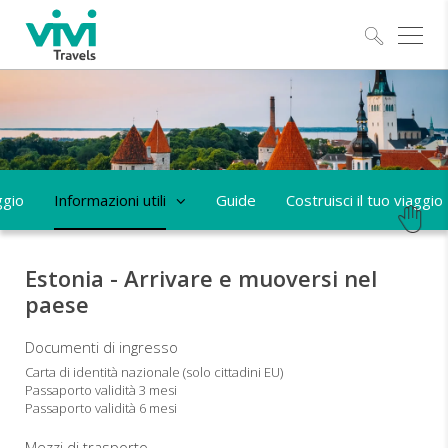
Esplo
ggio
Informazioni utili
Guide
Costruisci il tuo viaggio
Estonia - Arrivare e muoversi nel
paese
Documenti di ingresso
Carta di identità nazionale (solo cittadini EU)
Passaporto validità 3 mesi
Passaporto validità 6 mesi
Mezzi di trasporto