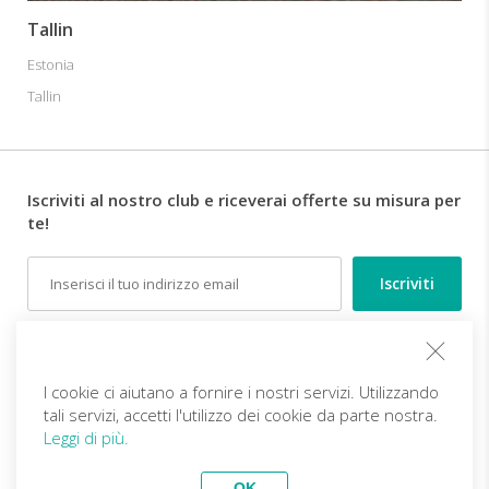
Tallin
Estonia
Tallin
Iscriviti al nostro club e riceverai offerte su misura per
te!
Email
Follow us
I cookie ci aiutano a fornire i nostri servizi. Utilizzando
tali servizi, accetti l'utilizzo dei cookie da parte nostra.
IT (EUR)
Diventa partner
Leggi di più.
Viaggi Top
vivitravels.com a brand of
Kframe Interactive S.A.
Viaggio Cambogia, guida in
Sri Lanka: trattamenti
OK