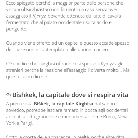
Ecco spiegato perché la maggior parte delle persone che
visitano il Kirghizistan non fa rientro a casa senza aver
assaggiato il
Kymyz
, bevanda ottenuta da latte di cavalla
fermentato che al palato occidentale risulta acido e
pungente.
Quando viene offerto ad un ospite, e questo accade spesso,
declinare non è contemplato dalle buone maniere.
C’è chi dice che i kirghisi offrano così spesso il Kymyz agli
stranieri perché la reazione all’assaggio li diverta molto... Ma
queste sono dicerie.
Bishkek, la capitale dove si respira vita
A prima vista
Biškek, la capitale Kirghisa
dal sapore
sovietico, potrebbe lasciare l’amaro in bocca agli occidentali
abituati a città grandiose e monumentali come Roma, New
York e Parigi.
Sotto la crosta delle apparenze, in realtà, poche altre città