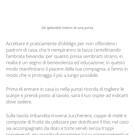
Gli splendidi interni di una yurta.
Accettare è praticamente d’obbligo per non offendere i
padroni di casa, che ti riempiranno la tazza centellinando
l’ambrata bevanda; per quanto possa sembrarti strano, in
realtà è un segno di benevolenza ed educazione: in questo
modo manifestano il piacere della tua compagnia, e fanno in
modo che si protragga il più a lungo possibile.
Prima di entrare in casa (o nella yurta) ricorda di togliere le
scarpe e prendi posto al tavolo; sarà il tuo ospite ad indicarti
dove sedere.
Sulla tavola imbandita troverai zuccheriere, coppe di miele e
composte di frutta da utilizzare per dolcificare il the; nel caso
sia accompagnato da dolci e torte serviti senza troppi
convenevoli, ma ricorda di esprimere il tuo apprezzamento e