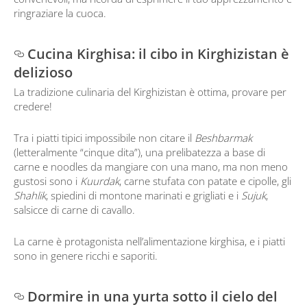
ringraziare la cuoca.
Cucina Kirghisa: il cibo in Kirghizistan è
delizioso
La tradizione culinaria del Kirghizistan è ottima, provare per
credere!
Tra i piatti tipici impossibile non citare il
Beshbarmak
(letteralmente “cinque dita”), una prelibatezza a base di
carne e noodles da mangiare con una mano, ma non meno
gustosi sono i
Kuurdak
, carne stufata con patate e cipolle, gli
Shahlik
, spiedini di montone marinati e grigliati e i
Sujuk
,
salsicce di carne di cavallo.
La carne è protagonista nell’alimentazione kirghisa, e i piatti
sono in genere ricchi e saporiti.
Dormire in una yurta sotto il cielo del