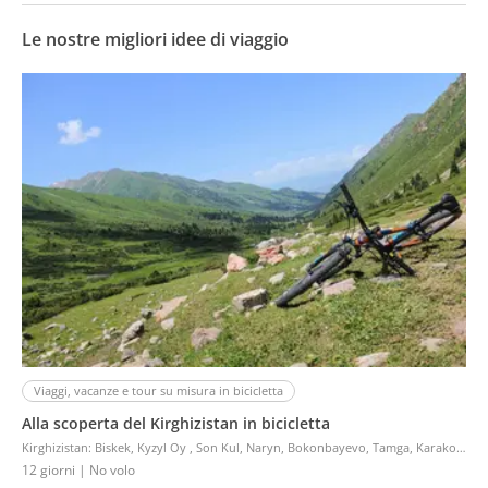
Le nostre migliori idee di viaggio
Viaggi, vacanze e tour su misura in bicicletta
Alla scoperta del Kirghizistan in bicicletta
Kirghizistan
:
Biskek, Kyzyl Oy , Son Kul, Naryn, Bokonbayevo, Tamga, Karakol, Chong-Kemin
12 giorni
| No volo