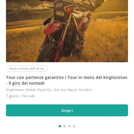
Auto e moto self drive
Tour con partenze garantite / Tour in moto del Kirghizistan
- Il giro dei nomadi
Kirghizistan
:
Biskek, Kyzyl Oy , Son Kul, Naryn, Kochkor
7 giorni
| No volo
Scopri