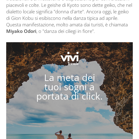
piacevoli e colte. Le geishe di Kyoto sono dette geiko, che nel
dialetto locale significa "donna d'arte". Ancora oggi, le geiko
di Gion Kobu si esibiscono nella danza tipica ad aprile.
Questa manifestazione, molto amata dai turisti, è chiamata
Miyako Odori
, o "danza dei ciliegi in fiore".
La meta dei
tuoi sogni a
portata di click.