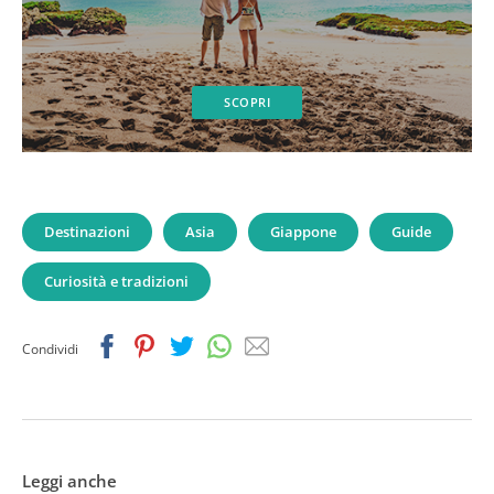
SCOPRI
Destinazioni
Asia
Giappone
Guide
Curiosità e tradizioni
Facebook
Pinterest
Twitter
Whatsapp
Email
Condividi
Leggi anche