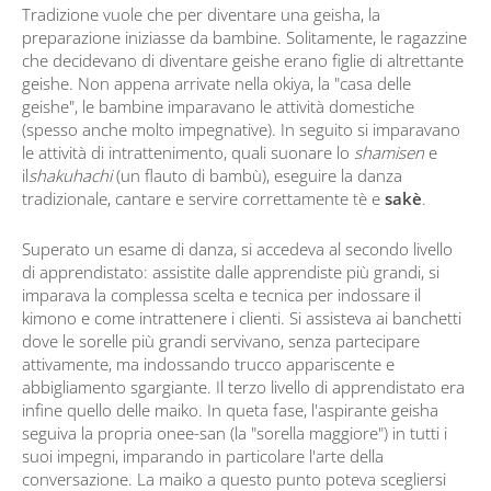
Tradizione vuole che per diventare una geisha, la
preparazione iniziasse da bambine. Solitamente, le ragazzine
che decidevano di diventare geishe erano figlie di altrettante
geishe. Non appena arrivate nella okiya, la "casa delle
geishe", le bambine imparavano le attività domestiche
(spesso anche molto impegnative). In seguito si imparavano
le attività di intrattenimento, quali suonare lo
shamisen
e
il
shakuhachi
(un flauto di bambù), eseguire la danza
tradizionale, cantare e servire correttamente tè e
sakè
.
Superato un esame di danza, si accedeva al secondo livello
di apprendistato: assistite dalle apprendiste più grandi, si
imparava la complessa scelta e tecnica per indossare il
kimono e come intrattenere i clienti. Si assisteva ai banchetti
dove le sorelle più grandi servivano, senza partecipare
attivamente, ma indossando trucco appariscente e
abbigliamento sgargiante. Il terzo livello di apprendistato era
infine quello delle maiko. In queta fase, l'aspirante geisha
seguiva la propria onee-san (la "sorella maggiore") in tutti i
suoi impegni, imparando in particolare l'arte della
conversazione. La maiko a questo punto poteva scegliersi