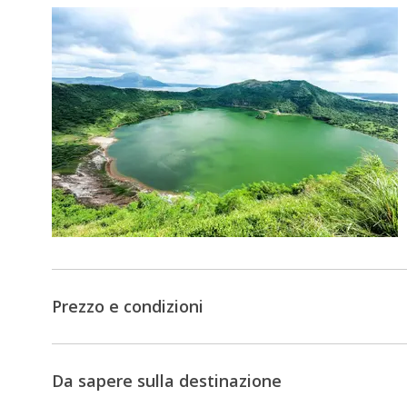
Ispanico
e
una
ricca
tradizione
cattolica.
Infine,
visiterete
la
Riserva
Marina
di
Prezzo e condizioni
Anilao
,
una
destinazione
Da sapere sulla destinazione
per