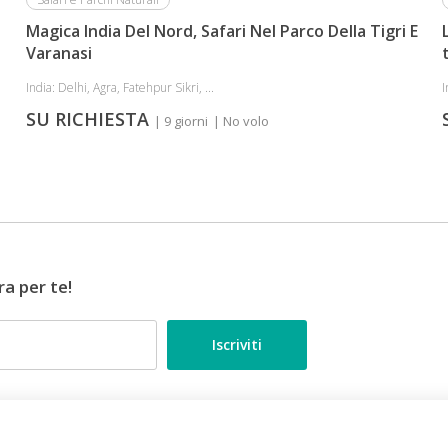
Magica India Del Nord, Safari Nel Parco Della Tigri E
Varanasi
India: Delhi, Agra, Fatehpur Sikri, ...
I
SU RICHIESTA
| 9 giorni
| No volo
ra per te!