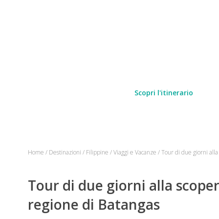
Scopri l'itinerario
Home
/
Destinazioni
/
Filippine
/
Viaggi e Vacanze
/
Tour di due giorni all
Tour di due giorni alla scope
regione di Batangas