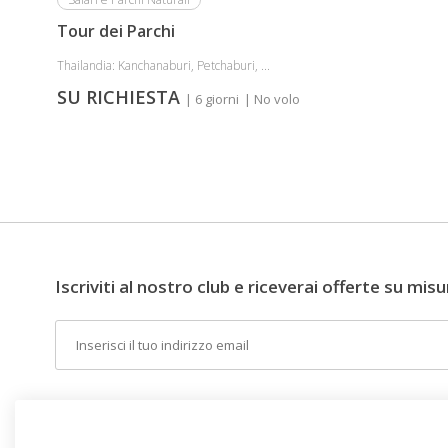
perdere
Tour dei Parchi
questa
occasione
Thailandia: Kanchanaburi, Petchaburi, ...
unica
SU RICHIESTA
| 6 giorni
| No volo
per
scoprire
queste
piccole
gemme
del
Pacifico.
Iscriviti al nostro club e riceverai offerte su misu
Fate
le
Email
valigie
e
prenotate
la