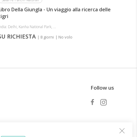
Libro Della Giungla - Un viaggio alla ricerca delle
tigri
ndia: Delhi, Kanha National Park, ...
SU RICHIESTA
| 8 giorni
| No volo
Follow us