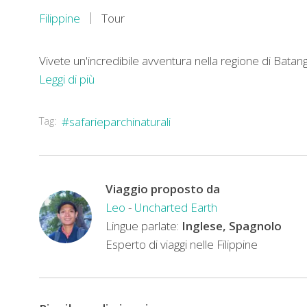
Filippine
Tour
Vivete un'incredibile avventura nella regione di Batan
Leggi di più
In
Tag:
#safarieparchinaturali
questa
vacanza
di
Viaggio proposto da
due
Leo
-
Uncharted Earth
giorni
Lingue parlate:
Inglese, Spagnolo
ammirerete
Esperto di viaggi nelle Filippine
le
bellezze
naturali
che