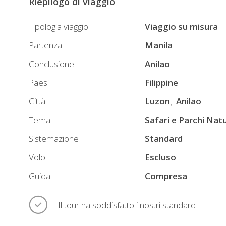
Riepilogo di viaggio
solo
le
Tipologia viaggio
Viaggio su misura
Filippine
Partenza
Manila
sanno
Conclusione
Anilao
dare,
con
Paesi
Filippine
incredibili
Città
Luzon
Anilao
vulcani
Tema
Safari e Parchi Natu
e
percorsi
Sistemazione
Standard
pittoreschi.
Volo
Escluso
Ma
Guida
Compresa
non
vedrete
solo
Il tour ha soddisfatto i nostri standard
natura: