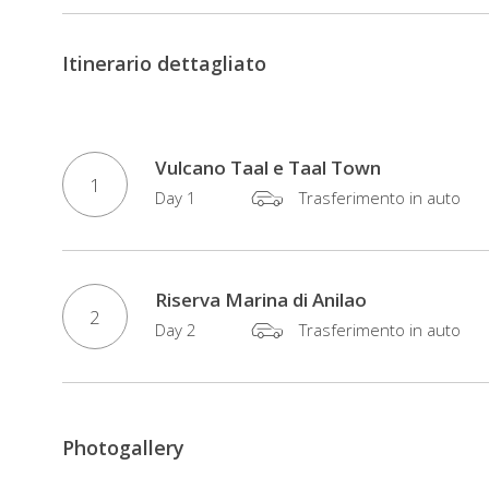
visiterete
anche
Itinerario dettagliato
la
Taal
Heritage
Town
,
Vulcano Taal e Taal Town
1
con
Day 1
Trasferimento in auto
la
sua
grande
Riserva Marina di Anilao
collezione
2
Day 2
Trasferimento in auto
di
antiche
case
in
Photogallery
stile
Filippino-