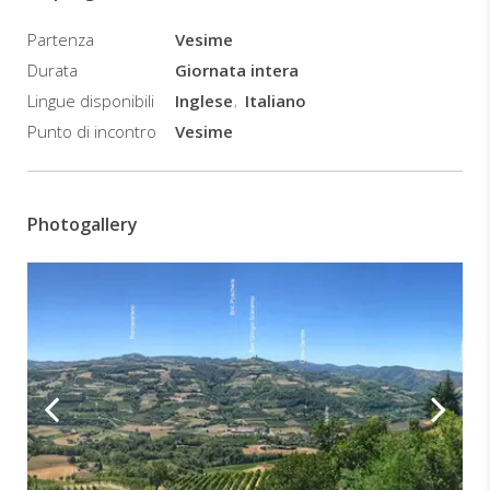
della
Partenza
Vesime
tratta
Durata
Giornata intera
Pomeriggio:Conclusione
Lingue disponibili
Inglese
Italiano
del
tour
Punto di incontro
Vesime
con
rientro
al
comune
Photogallery
di
partenza
di
Vesime
Descrizione
L'arrivo
è
previsto
in
prima
mattinata,