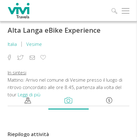
Esplo
Alta Langa eBike Experience
Italia
Vesime
Facebook
Twitter
Email
Aggiungi
ai
preferiti
In sintesi
Mattino: Arrivo nel comune di Vesime presso il luogo di
ritrovo concordato alle ore 8.45, partenza alla volta del
tour
Leggi di più
Pranzo:
Pranzo
a
circa
Riepilogo attività
metà