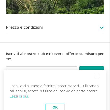
ritrovo
sulla
piazza
centrale
di
Prezzo e condizioni
Vesime
alle
ore
8:45.
Il
Iscriviti al nostro club e riceverai offerte su misura per
percorso
te!
si
snoda
Email
su
strade
secondarie
I cookie ci aiutano a fornire i nostri servizi. Utilizzando
Follow us
in
tali servizi, accetti l'utilizzo dei cookie da parte nostra.
parte
Leggi di più.
sterrate,
il
IT (EUR)
Diventa partner
OK
primo