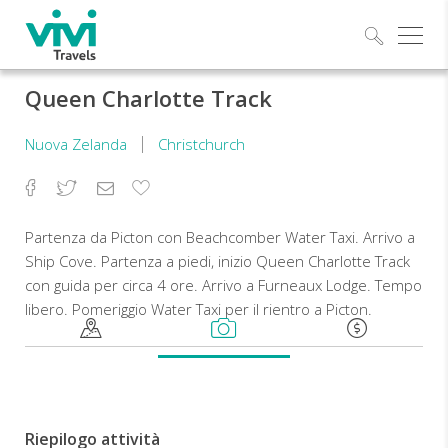
Esplo
Queen Charlotte Track
Nuova Zelanda
Christchurch
Facebook
Twitter
Email
Aggiungi
ai
preferiti
Partenza da Picton con Beachcomber Water Taxi. Arrivo a
Ship Cove. Partenza a piedi, inizio Queen Charlotte Track
con guida per circa 4 ore. Arrivo a Furneaux Lodge. Tempo
libero. Pomeriggio Water Taxi per il rientro a Picton.
Riepilogo attività