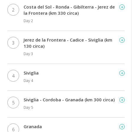
ancora.
Costa del Sol - Ronda - Gibilterra - Jerez de
2
Venite
la Frontera (km 330 circa)
a
Day 2
scoprire
tutti
i
Jerez de la Frontera - Cadice - Siviglia (km
segreti
3
130 circa)
e
Day 3
le
meraviglie
dell'Andalusia con
Siviglia
questo
4
tour!
Day 4
Siviglia - Cordoba - Granada (km 300 circa)
5
Day 5
Granada
6