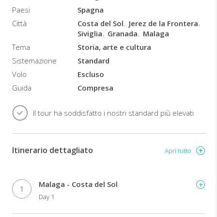
Andalusia
Paesi
Spagna
si
Città
Costa del Sol
Jerez de la Frontera
trovani
Siviglia
Granada
Malaga
anche
il
Tema
Storia, arte e cultura
museo
Sistemazione
Standard
di
Volo
Escluso
Picasso
a
Malaga
,
Guida
Compresa
i
palazzi
Il tour ha soddisfatto i nostri standard più elevati
moreschi
di
Cordoba
,
le
magnifiche
Itinerario dettagliato
Apri tutto
spiagge
della
Costa
del
Malaga - Costa del Sol
Sol
e
1
Day 1
molto
altro