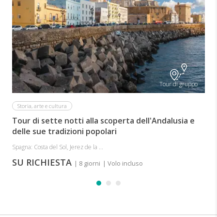
I
Tour di gruppo
Storia, arte e cultura
Tour di sette notti alla scoperta dell'Andalusia e
delle sue tradizioni popolari
Spagna: Costa del Sol, Jerez de la ...
SU RICHIESTA
| 8 giorni
| Volo incluso