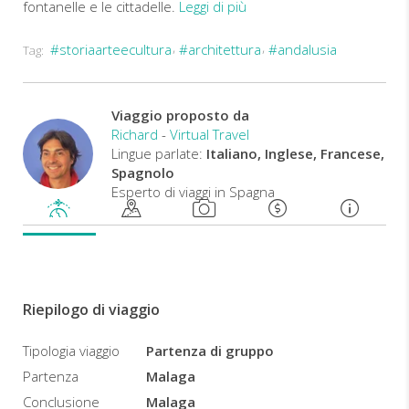
fontanelle e le cittadelle.
Leggi di più
#storiaarteecultura
#architettura
#andalusia
Tag:
In
questa
regione
della
Viaggio proposto da
Spagna
Richard
-
Virtual Travel
si
Lingue parlate:
Italiano, Inglese, Francese,
svolgono
Spagnolo
molte
Esperto di viaggi in Spagna
feste
caratteristiche,
come
ad
esempio
la
Riepilogo di viaggio
Semana
Santa
Tipologia viaggio
Partenza di gruppo
a
Siviglia
.
Partenza
Malaga
Inoltre,
in
Conclusione
Malaga