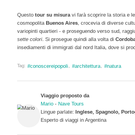
Questo
tour su misura
vi farà scoprire la storia e le 
cosmopolita
Buenos Aires
, crocevia di diverse cul
variopinti quartieri - e proseguendo verso sud, ragg
sette colori
. Si prosegue quindi alla volta di
Cordob
insediamenti di immigrati dal nord Italia, dove si pro
Durante
Tag:
#conoscereipopoli
#architettura
#natura
l'itinerario
sarete
accompagnati
Viaggio proposto da
da
Mario
-
Nave Tours
guide
Lingue parlate:
Inglese, Spagnolo, Port
locali
Esperto di viaggi in Argentina
esperte,
che