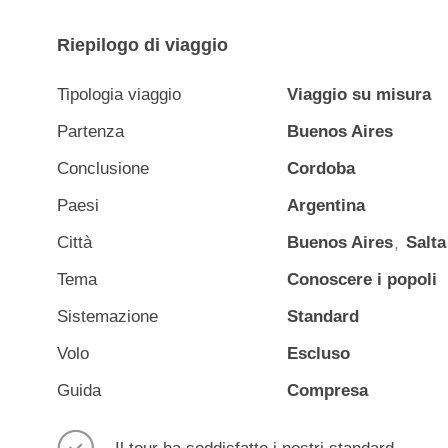
vi
faranno
Riepilogo di viaggio
conoscere
i
Tipologia viaggio
Viaggio su misura
segreti
Partenza
Buenos Aires
più
Conclusione
Cordoba
intimi
di
Paesi
Argentina
ogni
Città
Buenos Aires
Salta
luogo.
Tema
Conoscere i popoli
Sistemazione
Standard
Volo
Escluso
Guida
Compresa