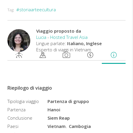
#storiaarteecultura
Tag:
Partenza
ogni
venerdì
da
Viaggio proposto da
Hanoi.
Lucia
-
Hosted Travel Asia
il
Lingue parlate:
Italiano, Inglese
tour
Esperto di viaggi in Vietnam
è
garantito
con
un
minimo
di
Riepilogo di viaggio
2
partecipanti.
Tipologia viaggio
Partenza di gruppo
Partenza
Hanoi
Conclusione
Siem Reap
Paesi
Vietnam
Cambogia